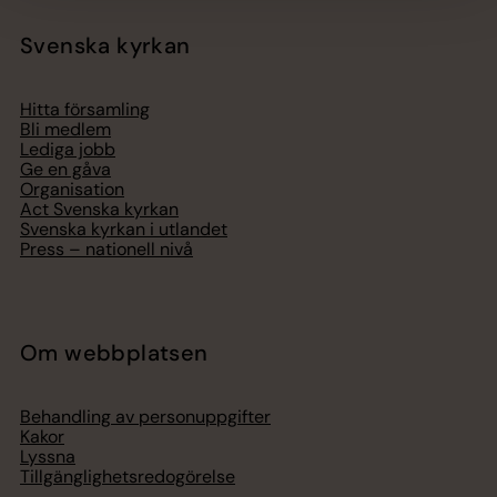
Svenska kyrkan
Hitta församling
Bli medlem
Lediga jobb
Ge en gåva
Organisation
Act Svenska kyrkan
Svenska kyrkan i utlandet
Press – nationell nivå
Om webbplatsen
Behandling av personuppgifter
Kakor
Lyssna
Tillgänglighetsredogörelse