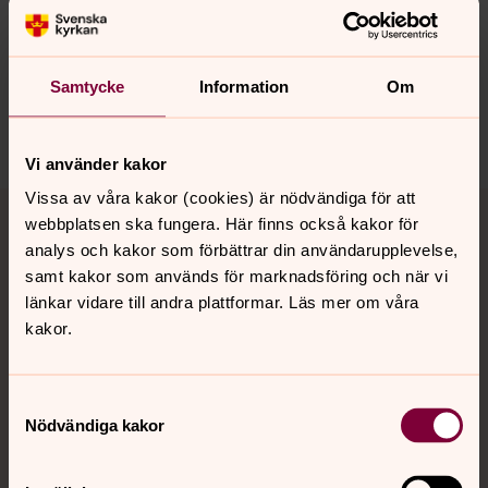
Senast ändrad 22 mars 2016
Synpunkter eller frågor på sidans
innehåll?
Samtycke
Information
Om
karlshamn.forsamling@svenskakyrkan.se
Dela
Vi använder kakor
Tillbaka till toppen
Tillbaka till innehållet
Vissa av våra kakor (cookies) är nödvändiga för att
webbplatsen ska fungera. Här finns också kakor för
analys och kakor som förbättrar din användarupplevelse,
samt kakor som används för marknadsföring och när vi
länkar vidare till andra plattformar. Läs mer om våra
Kontakt
kakor.
Kalender
Samtyckesval
Nödvändiga kakor
Hitta snabbt