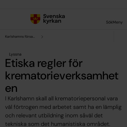
Till innehållet
Till undermeny
Sök
Meny
Karlshamns församling
Lyssna
Etiska regler för
krematorieverksamhet
en
I Karlshamn skall all krematoriepersonal vara
väl förtrogen med arbetet samt ha en lämplig
och relevant utbildning inom såväl det
tekniska som det humanistiska området.