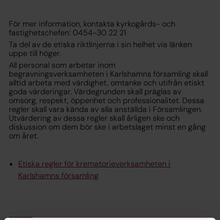
För mer information, kontakta kyrkogårds- och
fastighetschefen: 0454-30 22 21
Ta del av de etiska riktlinjerna i sin helhet via länken
uppe till höger.
All personal som arbetar inom
begravningsverksamheten i Karlshamns församling skall
alltid arbeta med värdighet, omtanke och utifrån etiskt
goda värderingar. Värdegrunden skall präglas av
omsorg, respekt, öppenhet och professionalitet. Dessa
regler skall vara kända av alla anställda i Församlingen.
Utvärdering av dessa regler skall årligen ske och
diskussion om dem bör ske i arbetslaget minst en gång
om året.
Etiska regler för krematorieverksamheten i
Karlshamns församling