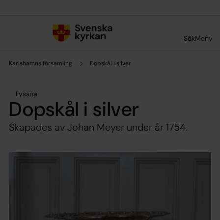
Till innehållet
Till undermeny
Sök
Meny
Karlshamns församling
Dopskål i silver
Lyssna
Dopskål i silver
Skapades av Johan Meyer under år 1754.