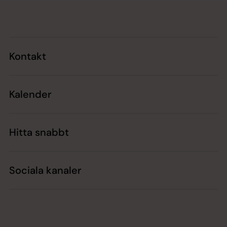
Tillbaka till toppen
Tillbaka till innehållet
Kontakt
Kalender
Hitta snabbt
Sociala kanaler