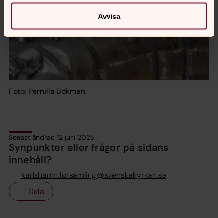
Avvisa
Foto: Pernilla Bökman
Senast ändrad 12 juni 2025
Synpunkter eller frågor på sidans
innehåll?
karlshamn.forsamling@svenskakyrkan.se
Dela