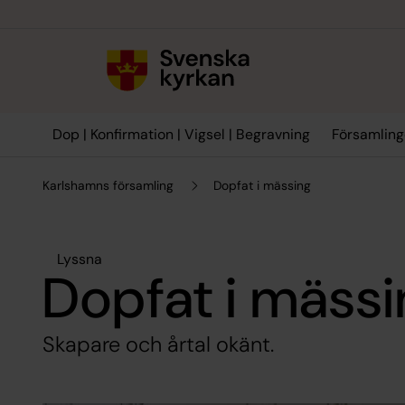
Till innehållet
Till undermeny
Dop | Konfirmation | Vigsel | Begravning
Församling
Karlshamns församling
Dopfat i mässing
Lyssna
Dopfat i mäss
Skapare och årtal okänt.