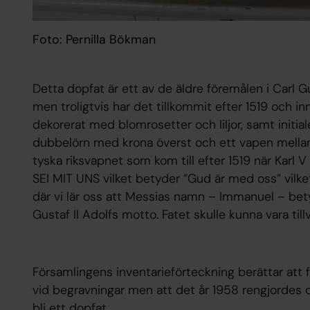
Foto: Pernilla Bökman
Detta dopfat är ett av de äldre föremålen i Carl Gu
men troligtvis har det tillkommit efter 1519 och in
dekorerat med blomrosetter och liljor, samt init
dubbelörn med krona överst och ett vapen mellan 
tyska riksvapnet som kom till efter 1519 när Karl V
SEI MIT UNS vilket betyder ”Gud är med oss” vilket
där vi lär oss att Messias namn – Immanuel – bet
Gustaf II Adolfs motto. Fatet skulle kunna vara till
Församlingens inventarieförteckning berättar att 
vid begravningar men att det år 1958 rengjordes o
bli ett dopfat.