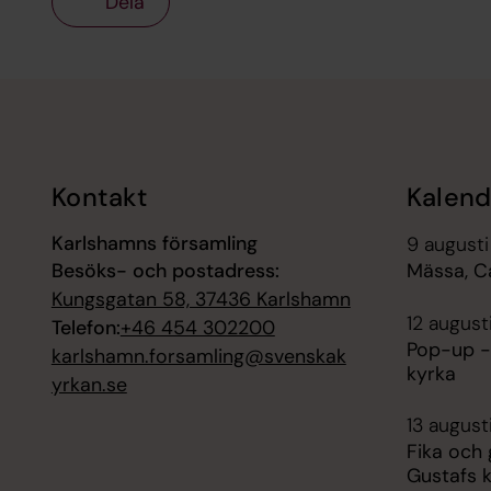
Dela
Tillbaka till toppen
Tillbaka till innehållet
Kontakt
Kalend
Karlshamns församling
9 augusti
Besöks- och postadress:
Mässa, C
Kungsgatan 58, 37436 Karlshamn
12 august
Telefon:
+46 454 302200
Pop-up -
karlshamn.forsamling@svenskak
kyrka
yrkan.se
13 august
Fika och
Gustafs 