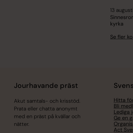
13 august
Sinnesro
kyrka
Se fler 
Jourhavande präst
Svens
Hitta f
Akut samtals- och krisstöd.
Bli med
Prata eller chatta anonymt
Lediga 
med en präst på kvällar och
Ge en g
Organis
nätter.
Act Sve