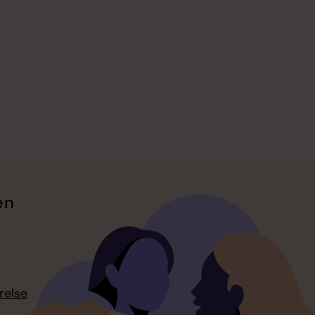
en
relse