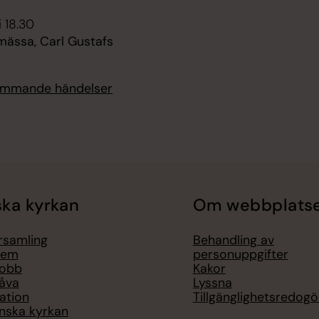
i 18.30
mässa, Carl Gustafs
kommande händelser
ka kyrkan
Om webbplats
örsamling
Behandling av
lem
personuppgifter
jobb
Kakor
åva
Lyssna
ation
Tillgänglighetsredogö
nska kyrkan