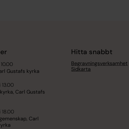
er
Hitta snabbt
Begravningsverksamhet
 10.00
Sidkarta
arl Gustafs kyrka
i 13.00
kyrka, Carl Gustafs
i 18.00
 gemenskap, Carl
kyrka