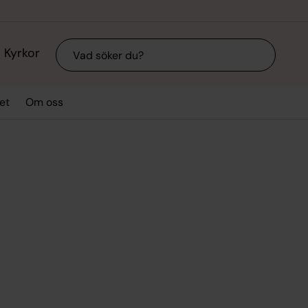
Sök
Kyrkor
et
Om oss