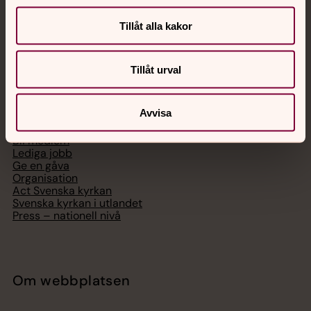
Digitalt brev
Telefon 112
Tillåt alla kakor
Tillåt urval
Svenska kyrkan
Avvisa
Hitta församling
Bli medlem
Lediga jobb
Ge en gåva
Organisation
Act Svenska kyrkan
Svenska kyrkan i utlandet
Press – nationell nivå
Om webbplatsen