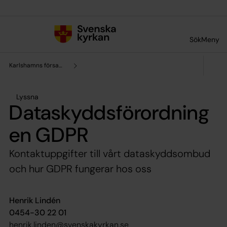
Till innehållet
Till undermeny
Sök
Meny
Karlshamns församling
Lyssna
Dataskyddsförordning
en GDPR
Kontaktuppgifter till vårt dataskyddsombud
och hur GDPR fungerar hos oss
Henrik Lindén
0454-30 22 01
henrik.linden@svenskakyrkan.se