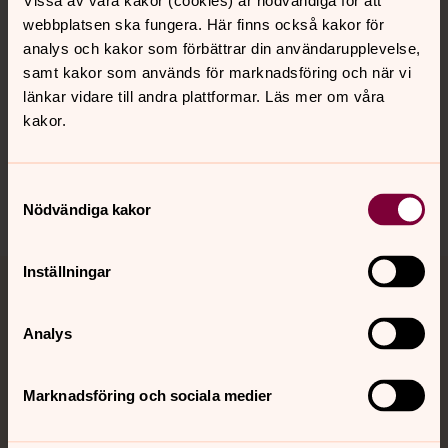
Vissa av våra kakor (cookies) är nödvändiga för att
webbplatsen ska fungera. Här finns också kakor för
analys och kakor som förbättrar din användarupplevelse,
Hitta snabbt
samt kakor som används för marknadsföring och när vi
länkar vidare till andra plattformar. Läs mer om våra
kakor.
Sociala kanaler
Samtyckesval
Nödvändiga kakor
Inställningar
Jourhavande präst
Analys
Akut samtals- och krisstöd. Prata eller chatta anonymt
med en präst på kvällar och nätter.
Marknadsföring och sociala medier
Chatt