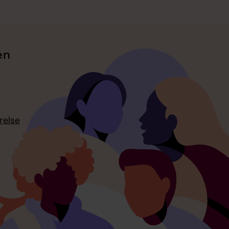
en
relse