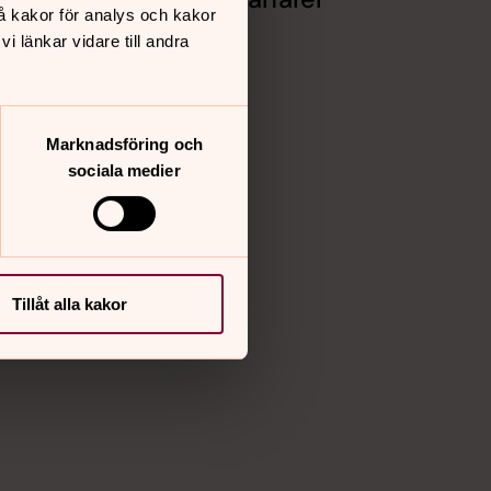
å kakor för analys och kakor
Facebook
 länkar vidare till andra
Instagram
Youtube
Vimeo
Marknadsföring och
sociala medier
Tillåt alla kakor