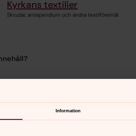
Kyrkans textilier
Skrudar, antependium och andra textilföremål
nnehåll?
Information
er
Hitta snabbt