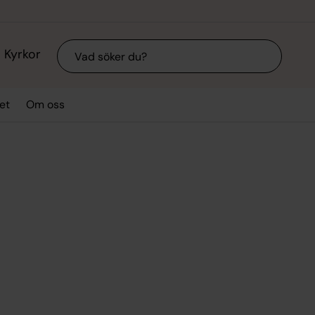
Sök
Kyrkor
et
Om oss