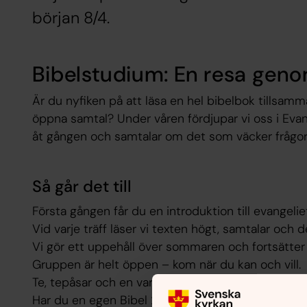
början 8/4.
Bibelstudium: En resa gen
Är du nyfiken på att läsa en hel bibelbok tillsam
öppna samtal? Under våren fördjupar vi oss i Evang
åt gången och samtalar om det som väcker frågor, i
Så går det till
Första gången får du en introduktion till evangeliet
Vid varje träff läser vi texten högt, samtalar och de
Vi gör ett uppehåll över sommaren och fortsätter 
Gruppen är helt öppen – kom när du kan och vill.
Te, tepåsar och en varm gemenskap finns på plats
Har du en egen Bibel 2000 får du gärna ta med d