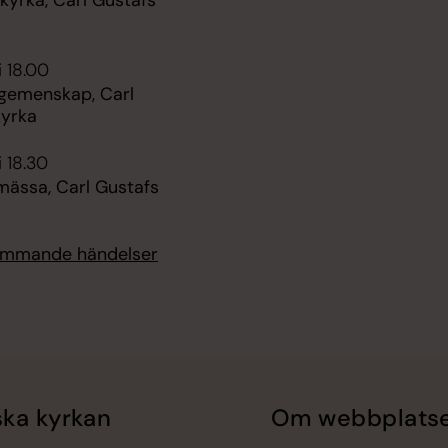
kyrka, Carl Gustafs
i 18.00
 gemenskap, Carl
kyrka
i 18.30
mässa, Carl Gustafs
kommande händelser
ka kyrkan
Om webbplats