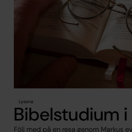
Lyssna
Bibelstudium i
Följ med på en resa genom Markus e