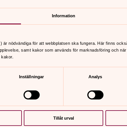
, 15/4, 22/4, 29/4, 6/5, 13/5, 27/5
Information
9, 30/9, 7/10, 14/10, 21/10, 28/10, 4/11,
) är nödvändiga för att webbplatsen ska fungera. Här finns ocks
pplevelse, samt kakor som används för marknadsföring och när vi
 kakor.
Inställningar
Analys
Tillåt urval