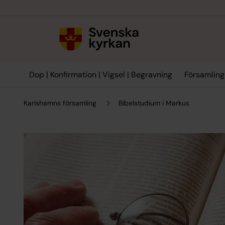
Till innehållet
Till undermeny
Dop | Konfirmation | Vigsel | Begravning
Församling
Karlshamns församling
Bibelstudium i Markus