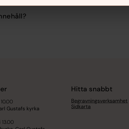
nnehåll?
er
Hitta snabbt
Begravningsverksamhet
 10.00
Sidkarta
arl Gustafs kyrka
i 13.00