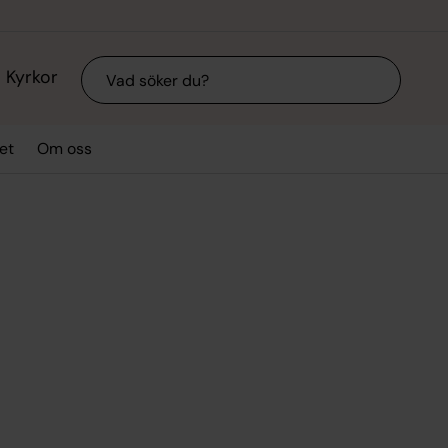
Sök
Kyrkor
et
Om oss