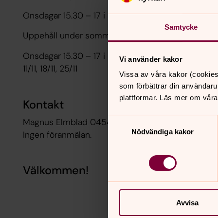
Onsdagar 15.30 – 17 i Mikas lokaler under våren: 8/4
Samtycke
Uppehåll under sommaren.
Onsdagar 15.30 – 17 i Mikas lokaler under hösten: 23/
Vi använder kakor
11/11, 18/11, 25/11
Vissa av våra kakor (cookies
som förbättrar din användaru
plattformar. Läs mer om våra
Kontakt
Magnus Elmblad 0454‑30 22 05
Samtyckesval
Nödvändiga kakor
Ingen föranmälan.
Välkommen!
Avvisa