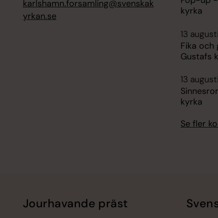
Pop-up -
karlshamn.forsamling@svenskak
kyrka
yrkan.se
13 august
Fika och
Gustafs 
13 august
Sinnesro
kyrka
Se fler 
Jourhavande präst
Svens