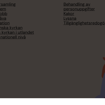
örsamling
Behandling av
lem
personuppgifter
jobb
Kakor
åva
Lyssna
ation
Tillgänglighetsredogö
nska kyrkan
 kyrkan i utlandet
nationell nivå