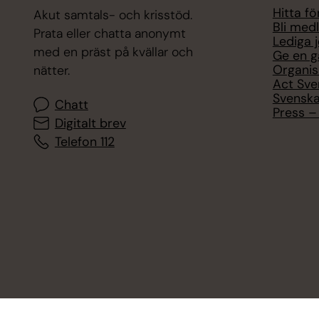
Hitta f
Akut samtals- och krisstöd.
Bli med
Prata eller chatta anonymt
Lediga 
med en präst på kvällar och
Ge en g
Organis
nätter.
Act Sve
Svenska
Chatt
Press – 
Digitalt brev
Telefon 112