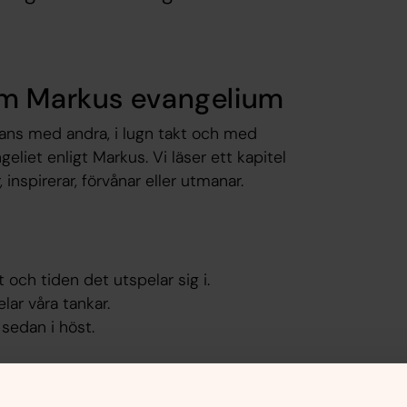
om Markus evangelium
mans med andra, i lugn takt och med
eliet enligt Markus. Vi läser ett kapitel
nspirerar, förvånar eller utmanar.
 och tiden det utspelar sig i.
lar våra tankar.
sedan i höst.
. Ta gärna med egen fika om du önskar.
en.