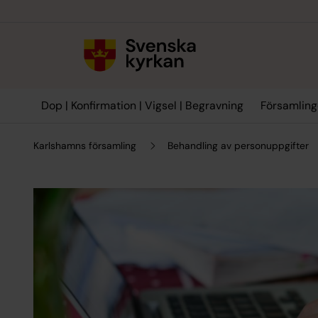
Till innehållet
Till undermeny
Dop | Konfirmation | Vigsel | Begravning
Församling
Karlshamns församling
Behandling av personuppgifter