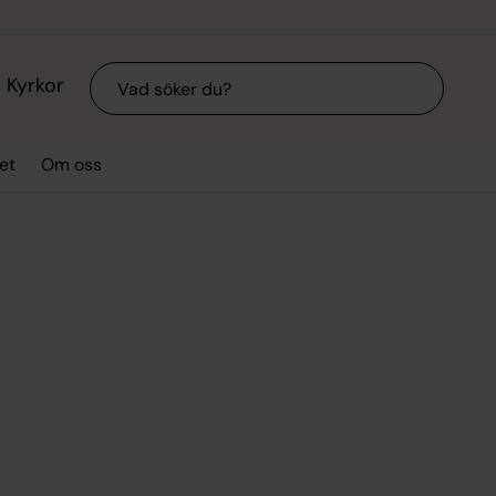
Sök
Kyrkor
et
Om oss