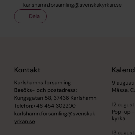
karlshamn.forsamling@svenskakyrkan.se
Dela
Tillbaka till toppen
Tillbaka till innehållet
Kontakt
Kalend
Karlshamns församling
9 augusti
Besöks- och postadress:
Mässa, C
Kungsgatan 58, 37436 Karlshamn
12 august
Telefon:
+46 454 302200
Pop-up -
karlshamn.forsamling@svenskak
kyrka
yrkan.se
13 august