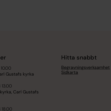
er
Hitta snabbt
Begravningsverksamhet
 10.00
Sidkarta
arl Gustafs kyrka
i 13.00
kyrka, Carl Gustafs
i 18.00