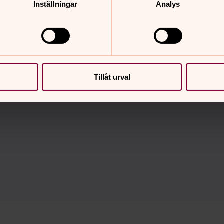
Inställningar
Analys
GDPR
Kontaktuppgifter till vårt dataskyddsombud och
Tillåt urval