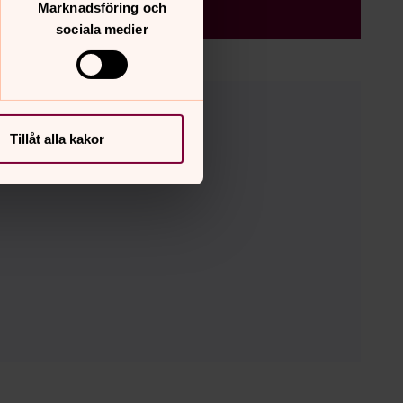
Marknadsföring och
sociala medier
 hur GDPR fungerar hos oss
Tillåt alla kakor