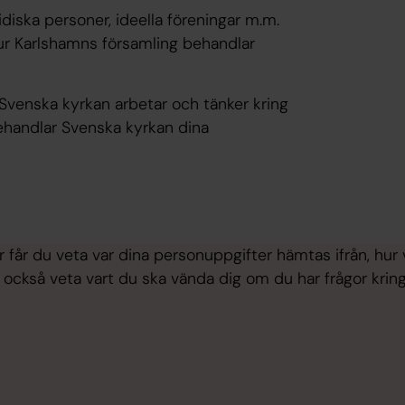
idiska personer, ideella föreningar m.m.
ur Karlshamns församling behandlar
venska kyrkan arbetar och tänker kring
behandlar Svenska kyrkan dina
r får du veta var dina personuppgifter hämtas ifrån, hur
r också veta vart du ska vända dig om du har frågor kri