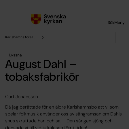
Till innehållet
Till undermeny
Sök
Meny
Karlshamns församling
Lyssna
August Dahl –
tobaksfabrikör
Curt Johansson
Då jag berättade för en äldre Karlshamnsbo att vi som
spelar folkmusik använder oss av sångramsan om Dahls
snus skrattade han och sa: – Den sången sjöng och
dansade vi till vid julkalasen förr i tiden!