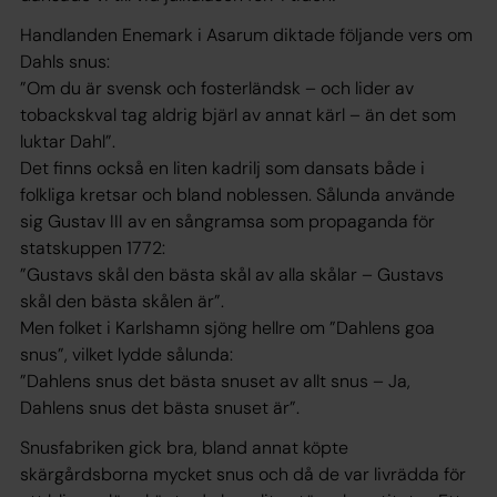
Handlanden Enemark i Asarum diktade följande vers om
Dahls snus:
”Om du är svensk och fosterländsk – och lider av
tobackskval tag aldrig bjärl av annat kärl – än det som
luktar Dahl”.
Det finns också en liten kadrilj som dansats både i
folkliga kretsar och bland noblessen. Sålunda använde
sig Gustav III av en sångramsa som propaganda för
statskuppen 1772:
”Gustavs skål den bästa skål av alla skålar – Gustavs
skål den bästa skålen är”.
Men folket i Karlshamn sjöng hellre om ”Dahlens goa
snus”, vilket lydde sålunda:
”Dahlens snus det bästa snuset av allt snus – Ja,
Dahlens snus det bästa snuset är”.
Snusfabriken gick bra, bland annat köpte
skärgårdsborna mycket snus och då de var livrädda för