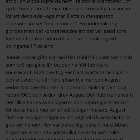
att bli snuslösa köpte de hem lite större kvantiteter. Ett
rykte kom ut om att man blandade krossat glas i snuset
för att det skulle väga mer. Detta rykte uppstod
eftersom snuset ”rev i munnen”. En undersökning
gjordes men det konstaterades att det var sand som
fastnat i tobaksbladen då sand yrde omkring vid
odlingarna i Tyskland.
Jubels dotter gifte sig med Per Dahl från Karlshamn och
som bröllopsgåva lär bruden ha fått fabrikens
snusrecept. 1824 övertog Per Dahl svärfaderns cigarr-
och snusfabrik. När Pers söner Hjalmar och August
sedan tog över fabriken är obekant. Hjalmar Dahl dog
redan 1909 och sedan drev August Dahl fabriken ensam.
Det tillverkades även cigarrer och cigarrcigaretter och
för detta hade man en anställd cigarrmakare. August
Dahl var möjligen något av ett original då vissa historier
gick om honom. Han var personligt bekant med Albert
Engström vilken inte sökte vilka bekanta som helst.
August bodde först i Asarum men flyttade sedan till