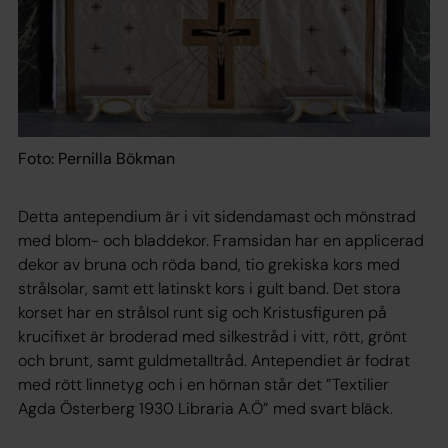
Foto: Pernilla Bökman
Detta antependium är i vit sidendamast och mönstrad
med blom- och bladdekor. Framsidan har en applicerad
dekor av bruna och röda band, tio grekiska kors med
strålsolar, samt ett latinskt kors i gult band. Det stora
korset har en strålsol runt sig och Kristusfiguren på
krucifixet är broderad med silkestråd i vitt, rött, grönt
och brunt, samt guldmetalltråd. Antependiet är fodrat
med rött linnetyg och i en hörnan står det ”Textilier
Agda Österberg 1930 Libraria A.Ö” med svart bläck.