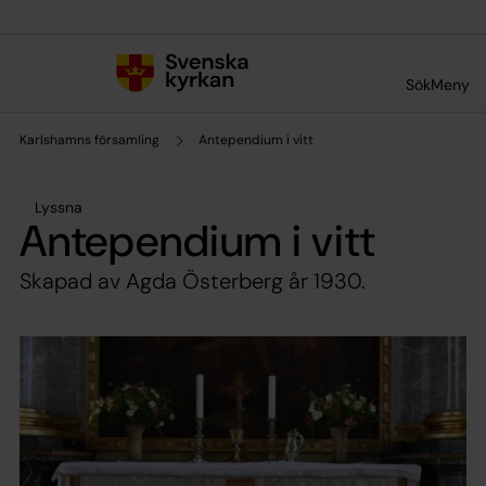
Till innehållet
Till undermeny
Sök
Meny
Karlshamns församling
Antependium i vitt
Lyssna
Antependium i vitt
Skapad av Agda Österberg år 1930.