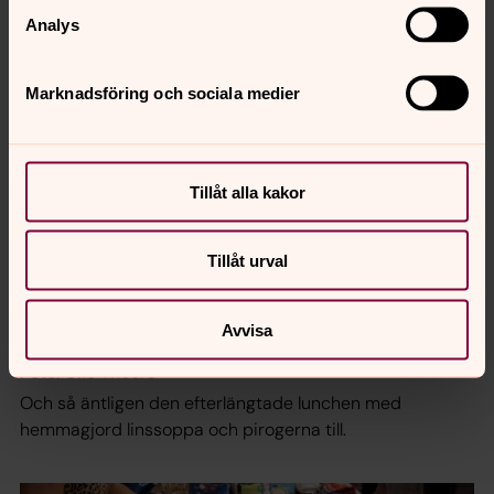
under ledning av Ritvaelsa Seppälä.
Analys
Marknadsföring och sociala medier
Tillåt alla kakor
Tillåt urval
Avvisa
Foto: Olle Thoors
Och så äntligen den efterlängtade lunchen med
hemmagjord linssoppa och pirogerna till.