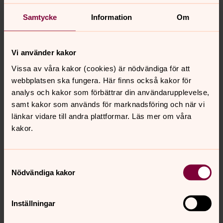
Samtycke
Information
Om
Vi använder kakor
Foto: Olle Thoors
Vissa av våra kakor (cookies) är nödvändiga för att
webbplatsen ska fungera. Här finns också kakor för
analys och kakor som förbättrar din användarupplevelse,
samt kakor som används för marknadsföring och när vi
länkar vidare till andra plattformar. Läs mer om våra
kakor.
Samtyckesval
Nödvändiga kakor
Inställningar
Foto: Olle Thoors
Genomläsning tillsammans av böner och texter på finska