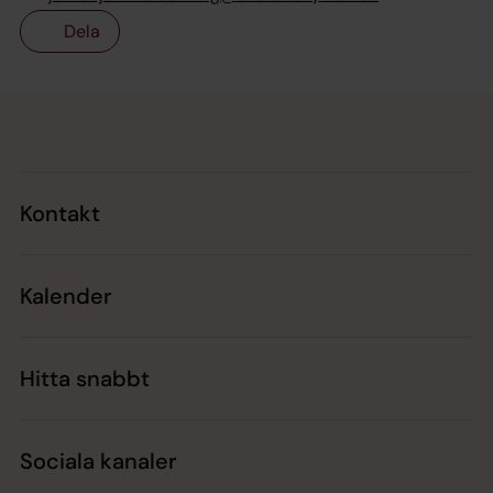
Dela
Tillbaka till toppen
Tillbaka till innehållet
Kontakt
Kalender
Hitta snabbt
Sociala kanaler