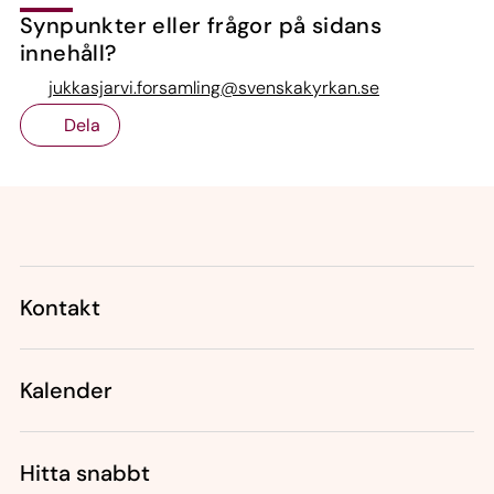
Synpunkter eller frågor på sidans
innehåll?
jukkasjarvi.forsamling@svenskakyrkan.se
Dela
Tillbaka till toppen
Tillbaka till innehållet
Kontakt
Kalender
Hitta snabbt