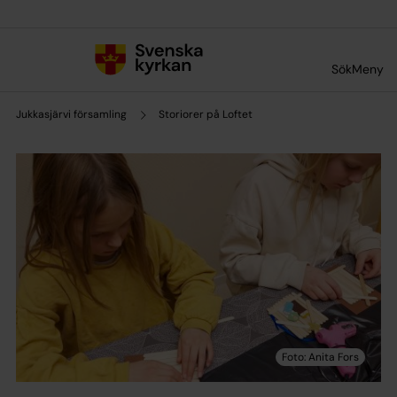
Till innehållet
Till undermeny
Sök
Meny
Jukkasjärvi församling
Storiorer på Loftet