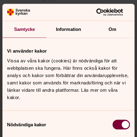
Välkomna!
Samtycke
Information
Om
Dela
Vi använder kakor
Vissa av våra kakor (cookies) är nödvändiga för att
Tillbaka till toppen
Tillbaka till innehållet
webbplatsen ska fungera. Här finns också kakor för
analys och kakor som förbättrar din användarupplevelse,
samt kakor som används för marknadsföring och när vi
länkar vidare till andra plattformar. Läs mer om våra
Kontakt
kakor.
Kalender
Samtyckesval
Nödvändiga kakor