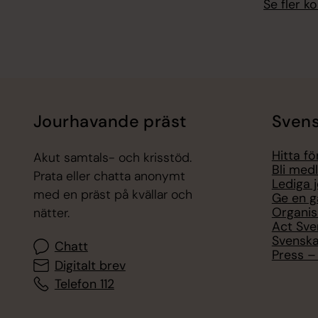
Se fler 
Jourhavande präst
Svens
Hitta f
Akut samtals- och krisstöd.
Bli med
Prata eller chatta anonymt
Lediga 
med en präst på kvällar och
Ge en g
Organis
nätter.
Act Sve
Svenska
Chatt
Press – 
Digitalt brev
Telefon 112