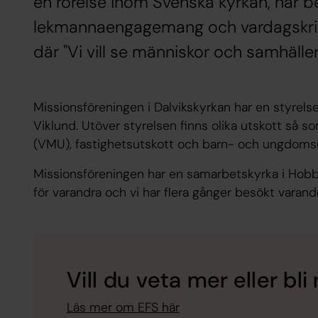
en rörelse inom Svenska kyrkan, har b
lekmannaengagemang och vardagskriste
där "Vi vill se människor och samhälle
Missionsföreningen i Dalvikskyrkan har en styrels
Viklund. Utöver styrelsen finns olika utskott så
(VMU), fastighetsutskott och barn- och ungdomsu
Missionsföreningen har en samarbetskyrka i Hobbor
för varandra och vi har flera gånger besökt varand
Vill du veta mer eller b
Läs mer om EFS här