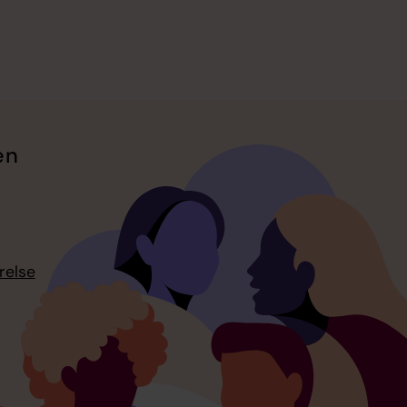
en
relse