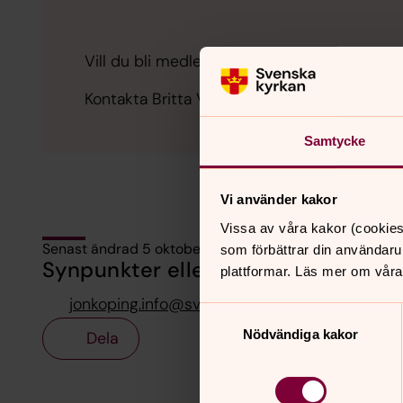
Vill du bli medlem i Missionsföreningen i Da
Kontakta Britta Viklund 070-271 65 14
Samtycke
Vi använder kakor
Vissa av våra kakor (cookies
Senast ändrad 5 oktober 2020
som förbättrar din användaru
Synpunkter eller frågor på sidans i
plattformar. Läs mer om våra
jonkoping.info@svenskakyrkan.se
Samtyckesval
Nödvändiga kakor
Dela