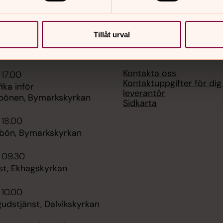
Tillåt urval
er
Hitta snabbt
Kontakta oss
 17.00
Kontaktuppgifter för di
ika inför
leverantör
bönen, Bymarkskyrkan
Sidkarta
 18.00
bön, Bymarkskyrkan
 09.30
st, Ekhagskyrkan
 10.00
dstjänst, Dalvikskyrkan