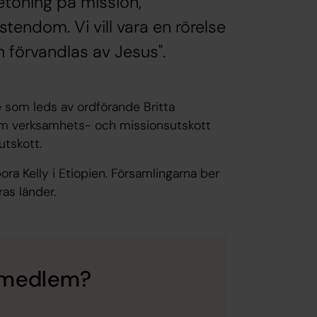
etoning på mission,
ndom. Vi vill vara en rörelse
n förvandlas av Jesus".
e som leds av ordförande Britta
 som verksamhets- och missionsutskott
tskott.
a Kelly i Etiopien. Församlingarna ber
ras länder.
li medlem?