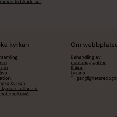
kommande händelser
ka kyrkan
Om webbplats
örsamling
Behandling av
lem
personuppgifter
jobb
Kakor
åva
Lyssna
ation
Tillgänglighetsredogö
nska kyrkan
 kyrkan i utlandet
nationell nivå