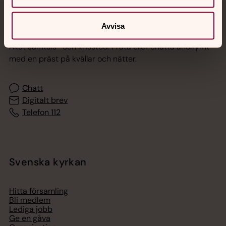
Jourhavande präst
Avvisa
Akut samtals- och krisstöd. Prata eller chatta anonymt
med en präst på kvällar och nätter.
Chatt
Digitalt brev
Telefon 112
Svenska kyrkan
Hitta församling
Bli medlem
Lediga jobb
Ge en gåva