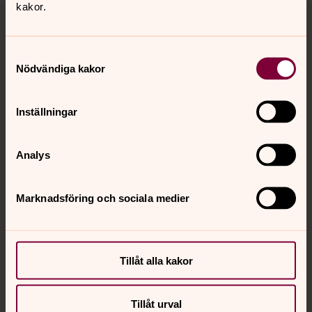
kakor.
Tillbaka till toppen
Tillbaka till innehållet
Samtyckesval
Nödvändiga kakor
Kontakt
Inställningar
Kalender
Analys
Hitta snabbt
Marknadsföring och sociala medier
Sociala kanaler
Tillåt alla kakor
Tillåt urval