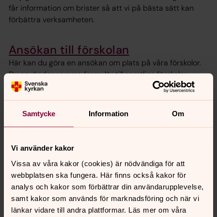
får information om brister så att vi på bästa sätt kan
förbättra verksamheten.
Ansökan till förskolan
Här kan du göra en ansökan om plats på våra förskolor.
Du använder samma formulär till samtliga förskolor.
Samtycke
Information
Om
Senast ändrad 27 juni 2022
Synpunkter eller frågor på sidans
innehåll?
Vi använder kakor
jonkoping.kom@svenskakyrkan.se
Vissa av våra kakor (cookies) är nödvändiga för att
Dela
webbplatsen ska fungera. Här finns också kakor för
analys och kakor som förbättrar din användarupplevelse,
samt kakor som används för marknadsföring och när vi
länkar vidare till andra plattformar. Läs mer om våra