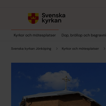
Till innehållet
Till undermeny
Kyrkor och mötesplatser
Dop, bröllop och begravn
Svenska kyrkan Jönköping
Kyrkor och mötesplatser