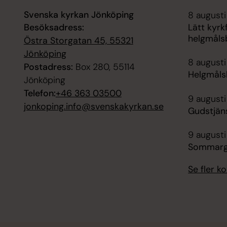
Svenska kyrkan Jönköping
8 augusti
Besöksadress:
Lätt kyrkf
helgmåls
Östra Storgatan 45, 55321
Jönköping
8 augusti
Postadress:
Box 280, 55114
Helgmåls
Jönköping
Telefon:
+46 363 03500
9 augusti
jonkoping.info@svenskakyrkan.se
Gudstjän
9 augusti
Sommargu
Se fler 