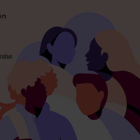
en
relse