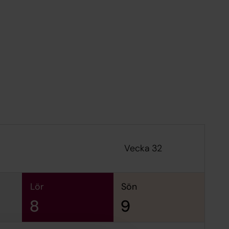
Vecka 32
lör
sön
8
9