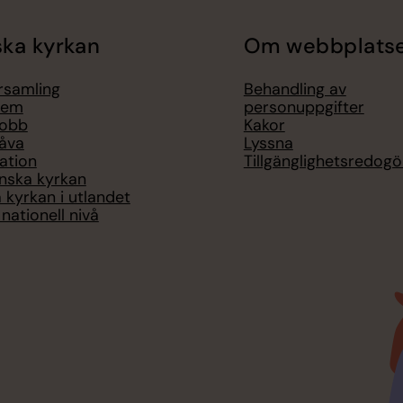
ka kyrkan
Om webbplats
örsamling
Behandling av
lem
personuppgifter
jobb
Kakor
åva
Lyssna
ation
Tillgänglighetsredogö
nska kyrkan
 kyrkan i utlandet
nationell nivå