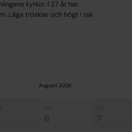
ingens kyrkor. I 27 år har
. Låga trösklar och högt i tak
augusti 2026
s
tor
fre
6
7