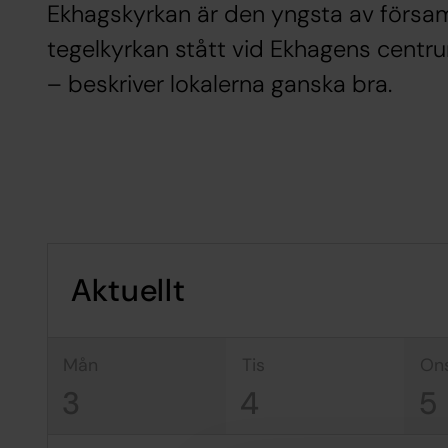
Ekhagskyrkan är den yngsta av församl
tegelkyrkan stått vid Ekhagens centrum
– beskriver lokalerna ganska bra.
Aktuellt
mån
tis
on
3
4
5