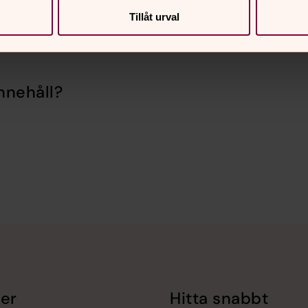
Tillåt urval
nnehåll?
er
Hitta snabbt