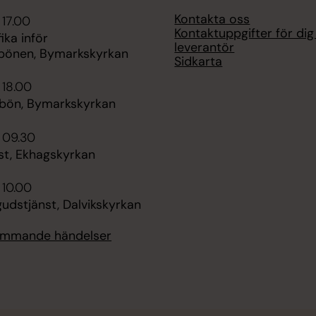
Kontakta oss
 17.00
Kontaktuppgifter för di
ika inför
leverantör
bönen, Bymarkskyrkan
Sidkarta
 18.00
bön, Bymarkskyrkan
 09.30
st, Ekhagskyrkan
 10.00
dstjänst, Dalvikskyrkan
kommande händelser