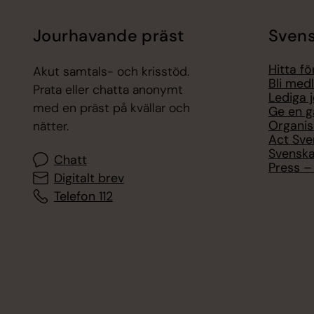
Jourhavande präst
Svens
Hitta f
Akut samtals- och krisstöd.
Bli med
Prata eller chatta anonymt
Lediga 
med en präst på kvällar och
Ge en g
Organis
nätter.
Act Sve
Svenska
Chatt
Press – 
Digitalt brev
Telefon 112