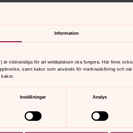
Information
kan
Det händer i 
kan 09.30.
I den lilla personliga kyrkan
) är nödvändiga för att webbplatsen ska fungera. Här finns ocks
pplevelse, samt kakor som används för marknadsföring och när vi
 kakor.
kan
Om Ekhagskyr
 Vår adress är
Sedan 60-talet har det f
Inställningar
Analys
invigdes 1996.