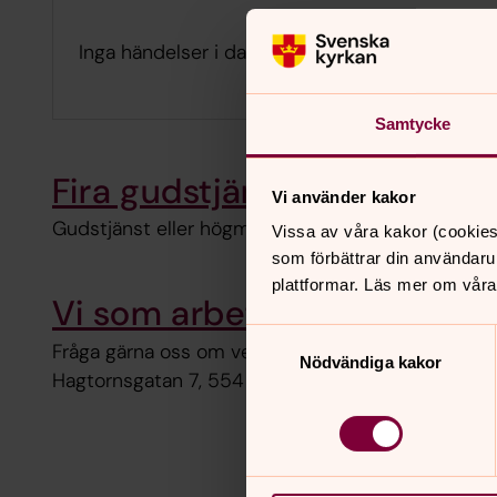
Inga händelser i dag.
Samtycke
Fira gudstjänst i Ekhagskyr
Vi använder kakor
Gudstjänst eller högmässa firas varje söndag kloc
Vissa av våra kakor (cookies
som förbättrar din användaru
plattformar. Läs mer om våra
Vi som arbetar i Ekhagskyr
Samtyckesval
Fråga gärna oss om verksamheten i Ekhagskyrkan.
Nödvändiga kakor
Hagtornsgatan 7, 554 57 Jönköping