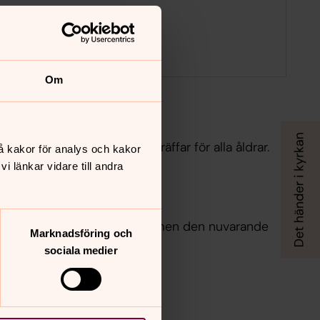
Om
Ekhagskyrkan
 finns ett stort körliv samt träffar för alla åldrar.
å kakor för analys och kakor
 länkar vidare till andra
kan
unnits en kyrka på Ekhagen, men den nuvarande
Marknadsföring och
sociala medier