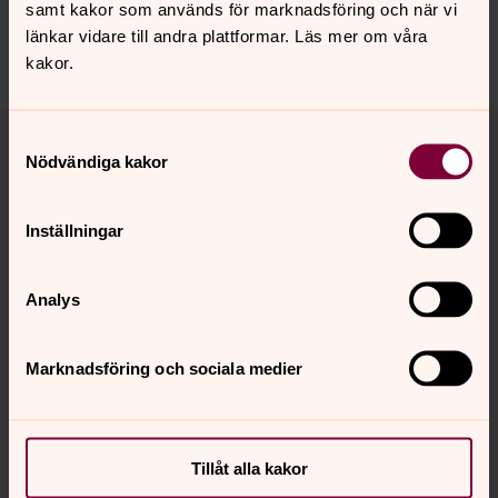
Dela
samt kakor som används för marknadsföring och när vi
länkar vidare till andra plattformar. Läs mer om våra
kakor.
Tillbaka till toppen
Tillbaka till innehållet
Samtyckesval
Nödvändiga kakor
Kontakt
Inställningar
Analys
Kalender
Marknadsföring och sociala medier
Hitta snabbt
Tillåt alla kakor
Sociala kanaler