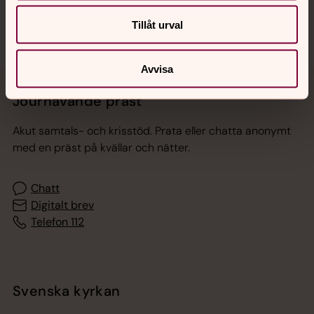
Tillåt urval
Avvisa
Jourhavande präst
Akut samtals- och krisstöd. Prata eller chatta anonymt
med en präst på kvällar och nätter.
Chatt
Digitalt brev
Telefon 112
Svenska kyrkan