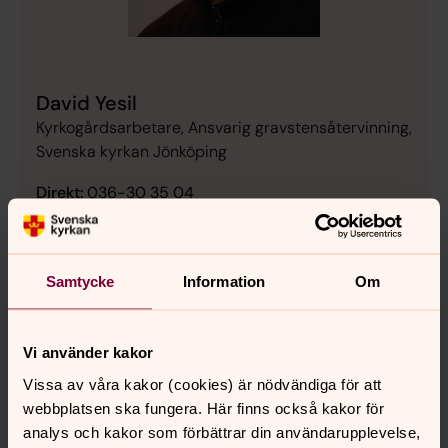
David Yesil
Kyrkogårdsarbetare, Ansvarig gravstensåtervinning,
Svenska kyrkan Jönköping
Direkt:
036-30 35 04
david.yesil@svenskakyrkan.se
E-post:
Samtycke
Information
Om
Senast ändrad 27 februari 2020
Vi använder kakor
Synpunkter eller frågor på sidans
Vissa av våra kakor (cookies) är nödvändiga för att
innehåll?
webbplatsen ska fungera. Här finns också kakor för
jonkoping.info@svenskakyrkan.se
analys och kakor som förbättrar din användarupplevelse,