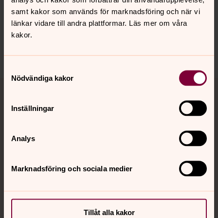
innehåll?
samt kakor som används för marknadsföring och när vi
johannes.forsamling.sthlm@svenskakyrkan.se
länkar vidare till andra plattformar. Läs mer om våra
Dela
kakor.
Samtyckesval
Nödvändiga kakor
Tillbaka till toppen
Tillbaka till innehållet
Inställningar
Kontakt
Analys
Kalender
Marknadsföring och sociala medier
Hitta snabbt
Tillåt alla kakor