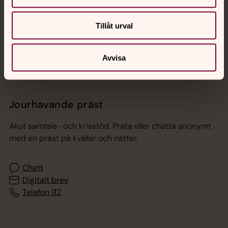
Sociala kanaler
Tillåt urval
Avvisa
Jourhavande präst
Akut samtals- och krisstöd. Prata eller chatta anonymt
med en präst på kvällar och nätter.
Chatt
Digitalt brev
Telefon 112