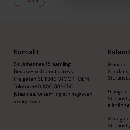
Dela
Tillbaka till toppen
Tillbaka till innehållet
Kontakt
Kalend
S:t Johannes församling
9 augusti
Besöks- och postadress:
Söndagsg
Stefansk
Frejgatan 31, 11349 STOCKHOLM
Telefon:
+46 850 888650
9 augusti
johannes.forsamling.sthlm@sven
Stefansk
skakyrkan.se
allmänhe
10 augusti
Stefansk