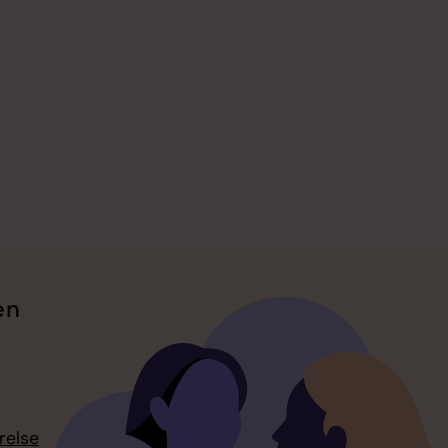
en
relse