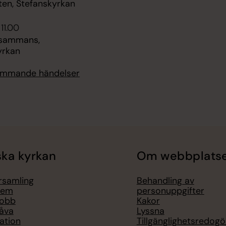
ten, Stefanskyrkan
 11.00
llsammans,
yrkan
kommande händelser
ka kyrkan
Om webbplats
örsamling
Behandling av
lem
personuppgifter
jobb
Kakor
åva
Lyssna
ation
Tillgänglighetsredogö