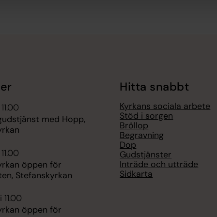
er
Hitta snabbt
Kyrkans sociala arbete
 11.00
Stöd i sorgen
udstjänst med Hopp,
Bröllop
yrkan
Begravning
Dop
 11.00
Gudstjänster
Inträde och utträde
yrkan öppen för
Sidkarta
ten, Stefanskyrkan
 11.00
yrkan öppen för