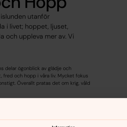
och Hopp
dislunden utanför
i livet; hoppet, ljuset,
la och uppleva mer av. Vi
ns delar ögonblick av glädje och
, fred och hopp i våra liv. Mycket fokus
konstigt. Överallt pratas det om krig, våld
men åter. Vi passar då på att fokusera på
livet. Det som vi vill behålla och
din tro eller bakgrund hälsar vi dig
ändelse. Tillsammans skapar vi minnen