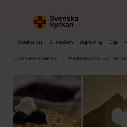
Till innehållet
Till undermeny
Kontakta oss
Bli medlem
Begravning
Dop
V
S:t Johannes församling
Manifestation för Ljus, Fred, 