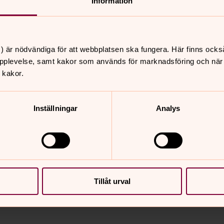
Information
 företeelse, där våra tankar och känslor
ositiva och tacksamma tankar kan skapa
) är nödvändiga för att webbplatsen ska fungera. Här finns ocks
s ökad energi och motivation. Det
pplevelse, samt kakor som används för marknadsföring och när vi
er effektivt sätt. Forskning har också
 kakor.
r av vår mentala och fysiska hälsa, såsom
kad livslängd. Det känns väl hoppfullt!
Inställningar
Analys
Tillåt urval
nnehåll?