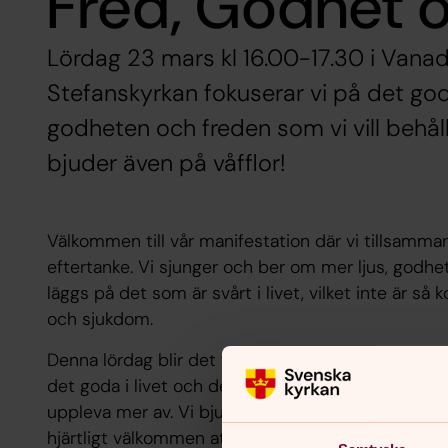
Fred, Godhet 
Lördag 23 mars kl 16.00-17.30 i Vana
Stefanskyrkan fokuserar vi på det goda 
godheten och freden som vi vill behål
bjuder även på våfflor!
Välkommen till vår manifestation där vi tillsamma
eftertanke. Vi sjunger och ber om mer ljus, godhet
läggs på det som är svårt i livet, vilket inte är så 
och sjukdom.
Denna lördag blir det fint att hälsa ljuset välkom
det goda i livet och det som vi är tacksamma för i 
uppleva mer av. Vi bjuder även på våfflor. Oavsett 
hjärtligt välkommen att delta i denna speciella h