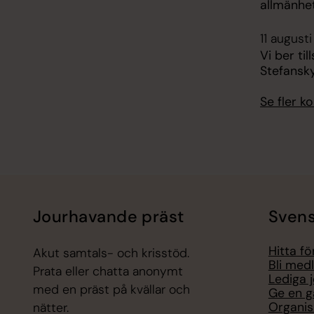
allmänhe
11 augusti
Vi ber ti
Stefansk
Se fler 
Jourhavande präst
Svens
Hitta f
Akut samtals- och krisstöd.
Bli med
Prata eller chatta anonymt
Lediga 
med en präst på kvällar och
Ge en g
Organis
nätter.