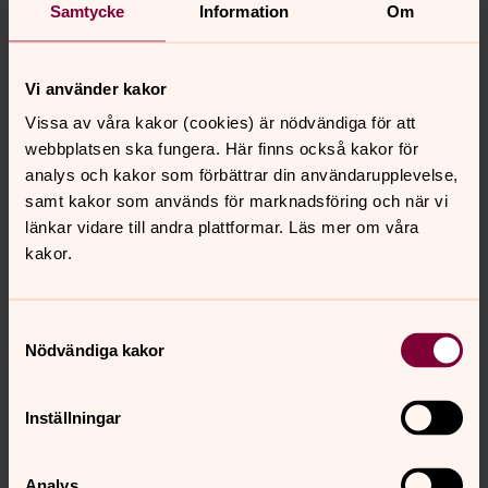
är i tryggt förvar.
Samtycke
Information
Om
Nattpärlebönen
Hjälp mig när jag är i mörkret
Vi använder kakor
så att jag finner ljuset.
Vissa av våra kakor (cookies) är nödvändiga för att
Uppståndelsepärlans bön
webbplatsen ska fungera. Här finns också kakor för
Varje andetag
analys och kakor som förbättrar din användarupplevelse,
du i mig
samt kakor som används för marknadsföring och när vi
jag i dig.
länkar vidare till andra plattformar. Läs mer om våra
kakor.
Samtyckesval
Senast ändrad 22 april 2016
Nödvändiga kakor
Synpunkter eller frågor på sidans
innehåll?
Inställningar
johannes.forsamling.sthlm@svenskakyrkan.se
Dela
Analys