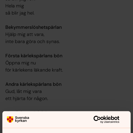
Hela mig
så blir jag hel.
Bekymmerslöshetspärlan
Hjälp mig att vara,
inte bara göra och synas.
Första kärlekspärlans bön
Öppna mig nu
för kärlekens läkande kraft.
Andra kärlekspärlans bön
Gud, låt mig vara
ett hjärta för någon.
Hemlighetspärlebönen
Litet eller stort,
det jag lägger i din hand