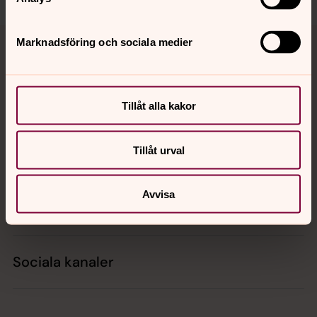
Tillbaka till toppen
Tillbaka till innehållet
Marknadsföring och sociala medier
Kontakt
Tillåt alla kakor
Tillåt urval
Kalender
Avvisa
Hitta snabbt
Sociala kanaler