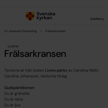
Till innehållet
Till undermeny
Sök
Meny
S:t Johannes församling
Frälsarkransen
Lyssna
Frälsarkransen
Texterna är från boken
Livets pärlor
av Carolina Welin,
Carolina Johansson, Verbums förlag
Gudspärlebönen
Du är gränslös.
Du är nära.
Du är ljus