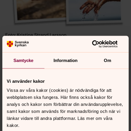
Foto: Kristina Strand Larsson
Kristina Strand Larsson, född 1965.
Samtycke
Information
Om
Utbildning: konstvetenskap, kommunikation, svenska
m.m. på Lunds universitet. Fotografi, grafisk formgivning,
kreativ kommunikation på Berghs School of
Vi använder kakor
Communication, Forsbergs skola och Batteri med flera.
Kristina har arbetet i flera år som kommunikatör och
Vissa av våra kakor (cookies) är nödvändiga för att
fotograf i Svenska kyrkan. Nu arbetar hon som
webbplatsen ska fungera. Här finns också kakor för
kommunikatör/fotograf/filmare i Lunds kommun
analys och kakor som förbättrar din användarupplevelse,
med betoning på större byggprojekt och
samt kakor som används för marknadsföring och när vi
stadsutveckling.
länkar vidare till andra plattformar. Läs mer om våra
kakor.