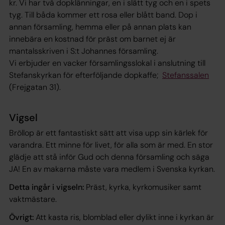
kr. Vi har två dopklänningar, en i slätt tyg och en i spets
tyg. Till båda kommer ett rosa eller blått band. Dop i
annan församling, hemma eller på annan plats kan
innebära en kostnad för präst om barnet ej är
mantalsskriven i S:t Johannes församling.
Vi erbjuder en vacker församlingsslokal i anslutning till
Stefanskyrkan för efterföljande dopkaffe;
Stefanssalen
(Frejgatan 31).
Vigsel
Bröllop är ett fantastiskt sätt att visa upp sin kärlek för
varandra. Ett minne för livet, för alla som är med. En stor
glädje att stå inför Gud och denna församling och säga
JA! En av makarna måste vara medlem i Svenska kyrkan.
Detta ingår i vigseln:
Präst, kyrka, kyrkomusiker samt
vaktmästare.
Övrigt:
Att kasta ris, blomblad eller dylikt inne i kyrkan är