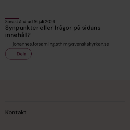
Senast ändrad 16 juli 2026
Synpunkter eller frågor på sidans
innehåll?
johannes.forsamling.sthlm@svenskakyrkan.se
Dela
Tillbaka till toppen
Tillbaka till innehållet
Kontakt