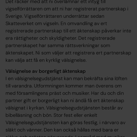
Det räcker med att ni överlämnar ett intyg till
vigselförrättaren om att ni har registrerat partnerskap i
Sverige. Vigselförrättaren underrättar sedan
Skatteverket om vigseln. En omvandling av ert
registrerade partnerskap till ett äktenskap påverkar inte
era rättigheter och skyldigheter. Det registrerade
partnerskapet har samma rättsverkningar som
äktenskapet. Ni som väljer att registrera ert partnerskap
kan välja att få en kyrklig välsignelse.
Välsignelse av borgerligt äktenskap
I en välsignelsegudstjänst kan man bekräfta sina löften
till varandra. Utformningen kommer man överens om
med församlingens präst och musiker. Har du och din
partner gift er borgerligt kan ni ändå få ert äktenskap
välsignat i kyrkan. Välsignelsegudstjänsten består av
bibelläsning och bön. Stor fest eller enkelt
Välsignelsegudstjänsten kan göras festlig, i närvaro av
släkt och vänner. Den kan också hållas med bara er