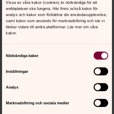
Läs mer om borgerliga begravningar »
Vissa av våra kakor (cookies) är nödvändiga för att
webbplatsen ska fungera. Här finns också kakor för
Vi erbjuder en trevlig församlingsslokal i anslutning till
analys och kakor som förbättrar din användarupplevelse,
Stefanskyrkan för efterföljande begravningskaffe;
samt kakor som används för marknadsföring och när vi
Stefanssalen
(Frejgatan 31).
länkar vidare till andra plattformar. Läs mer om våra
kakor.
Konfirmation
Konfirmation handlar om tro, hopp och kärlek. Precis
Samtyckesval
som livet. Vad är viktigt i ditt liv? Vad är kärlek och
Nödvändiga kakor
vänskap, gott och ont? Vilket ansvar har vi för världen
och varandra? Konfirmationen är medlemsgrundande.
Är konfirmanden inte är döpt, sker dopet under
Inställningar
konfirmationsläsningen. Är konfirmanden döpt i annan
kyrkas ordning, ska vederbörande (utan att döpas på
Analys
nytt) träda in i Svenska kyrkan innan konfirmationen.
Detta ingår i
Marknadsföring och sociala medier
komfirmationsgudstjänsten:
Konfirmandkåpor, präst,
församlingspedagog med flera, kyrka, präst,