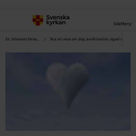
Till innehållet
Till undermeny
Sök
Meny
S:t Johannes församling
Bra att veta om dop, konfirmation, vigsel och beg