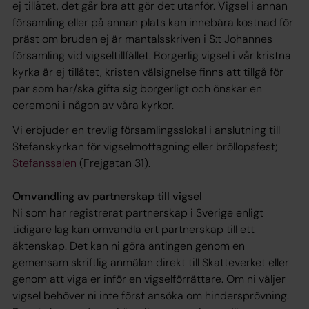
ej tillåtet, det går bra att gör det utanför. Vigsel i annan
församling eller på annan plats kan innebära kostnad för
präst om bruden ej är mantalsskriven i S:t Johannes
församling vid vigseltillfället. Borgerlig vigsel i vår kristna
kyrka är ej tillåtet, kristen välsignelse finns att tillgå för
par som har/ska gifta sig borgerligt och önskar en
ceremoni i någon av våra kyrkor.
Vi erbjuder en trevlig församlingsslokal i anslutning till
Stefanskyrkan för vigselmottagning eller bröllopsfest;
Stefanssalen
(Frejgatan 31).
Omvandling av partnerskap till vigsel
Ni som har registrerat partnerskap i Sverige enligt
tidigare lag kan omvandla ert partnerskap till ett
äktenskap. Det kan ni göra antingen genom en
gemensam skriftlig anmälan direkt till Skatteverket eller
genom att viga er inför en vigselförrättare. Om ni väljer
vigsel behöver ni inte först ansöka om hindersprövning.