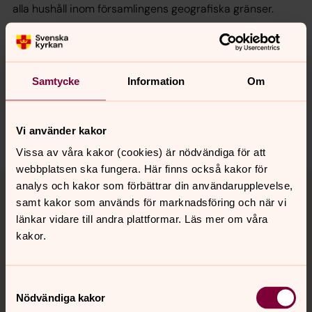
alla hushåll inom församlingens geografiska gränser.
Samtycke
Information
Om
Vi använder kakor
Vissa av våra kakor (cookies) är nödvändiga för att
webbplatsen ska fungera. Här finns också kakor för
Tillbaka till toppen
Tillbaka till innehållet
analys och kakor som förbättrar din användarupplevelse,
samt kakor som används för marknadsföring och när vi
länkar vidare till andra plattformar. Läs mer om våra
kakor.
Kontakt
Samtyckesval
Nödvändiga kakor
Kalender