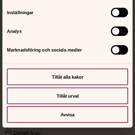
Inställningar
Hitta snabbt
Analys
Sociala kanaler
Marknadsföring och sociala medier
Tillåt alla kakor
Jourhavande präst
Tillåt urval
Akut samtals- och krisstöd. Prata eller chatta anonymt
med en präst på kvällar och nätter.
Avvisa
Chatt
Digitalt brev