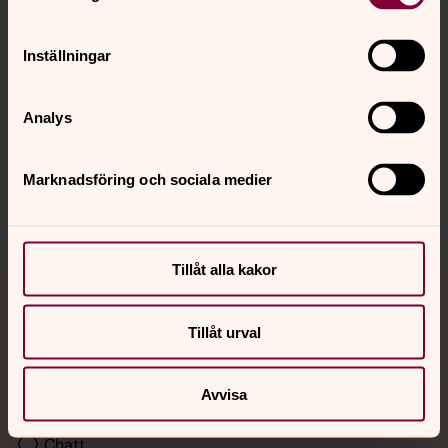
Kalender
Inställningar
Hitta snabbt
Analys
Sociala kanaler
Marknadsföring och sociala medier
Tillåt alla kakor
Jourhavande präst
Tillåt urval
Akut samtals- och krisstöd. Prata eller chatta anonymt
med en präst på kvällar och nätter.
Avvisa
Chatt