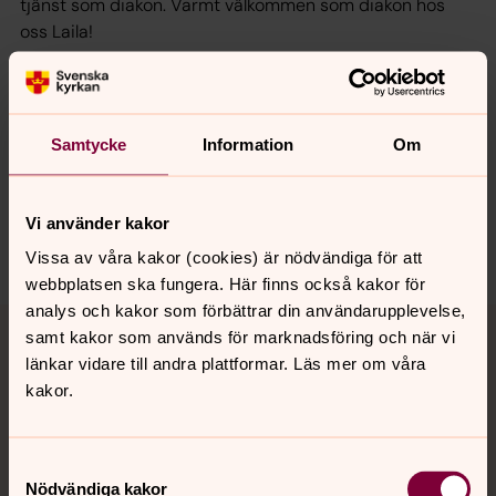
tjänst som diakon. Varmt välkommen som diakon hos
oss Laila!
Synpunkter eller frågor på sidans
Samtycke
Information
Om
innehåll?
jarna-vardinge.pastorat@svenskakyrkan.se
Vi använder kakor
Dela
Vissa av våra kakor (cookies) är nödvändiga för att
webbplatsen ska fungera. Här finns också kakor för
analys och kakor som förbättrar din användarupplevelse,
Tillbaka till toppen
Tillbaka till innehållet
samt kakor som används för marknadsföring och när vi
länkar vidare till andra plattformar. Läs mer om våra
kakor.
Kontakt
Samtyckesval
Nödvändiga kakor