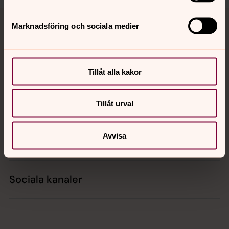
Tillbaka till toppen
Tillbaka till innehållet
Marknadsföring och sociala medier
Kontakt
Tillåt alla kakor
Kalender
Tillåt urval
Avvisa
Hitta snabbt
Sociala kanaler