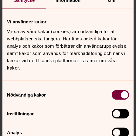
Samtycke
Information
Om
Bertil Danfors, ersättare
Agneta Andersson, ersättare
Helmut Just, ersättare
Vi använder kakor
Vissa av våra kakor (cookies) är nödvändiga för att
webbplatsen ska fungera. Här finns också kakor för
analys och kakor som förbättrar din användarupplevelse,
samt kakor som används för marknadsföring och när vi
länkar vidare till andra plattformar. Läs mer om våra
kakor.
Publicerad 15 oktober 2019
Samtyckesval
Senast ändrad 9 januari 2026
Nödvändiga kakor
Synpunkter eller frågor på sidans
innehåll?
jarna-vardinge.pastorat@svenskakyrkan.se
Inställningar
Dela
Analys