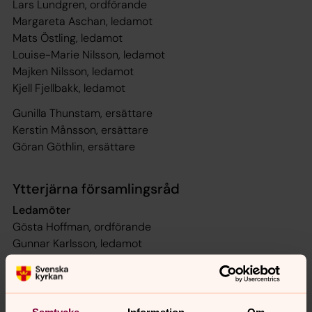
Lars Lundgren, ordförande
Margareta Aschan, ledamot
Mats Östling, ledamot
Louise-Marie Nilsson, ledamot
Majken Nilsson, ledamot
Kjell Fjellbakk, ledamot
Gunilla Thunstam, ersättare
Kerstin Månsson, ersättare
Göran Göthlin, ersättare
Ytterjärna församlingsråd
Ledamöter
Gösta Hoffman, ordförande
Gunnar Karlsson, ledamot
Karl-Gunnar Viktorsson, ledamot
Astrid Svensson, ledamot
Karin Viktorsson, ledamot