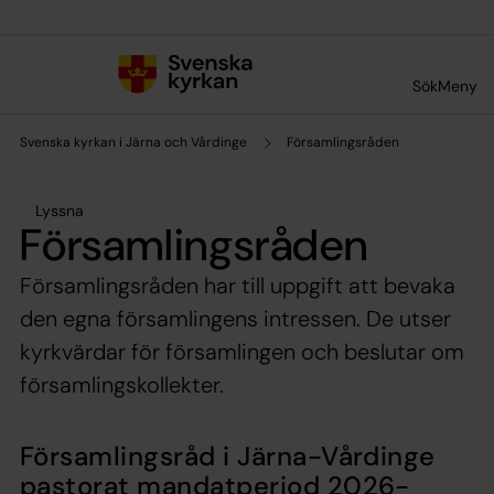
Till innehållet
Till undermeny
Sök
Meny
Svenska kyrkan i Järna och Vårdinge
Församlingsråden
Lyssna
Församlingsråden
Församlings­råden har till uppgift att bevaka
den egna församlingens intressen. De utser
kyrkvärdar för församlingen och beslutar om
församlingskollekter.
Församlingsråd i Järna-Vårdinge
pastorat mandatperiod 2026-