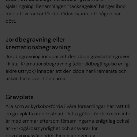
själaringning. Benämningen ”tacksägelse” hänger ihop
med att vi tackar för de dödas liv, inte att någon har
dött.
Jordbegravning eller
kremationsbegravning
Jordbegravning innebär att den döde gravsätts i graven
i kista. Kremationsbegravning (eller eldbegängelse enligt
äldre uttryck) innebär att den döde har kremerats och
askan förts över till en urna.
Gravplats
Alla som är kyrkobokförda i våra församlingar har rätt till
en gravplats utan kostnad. Detta gäller för dem som inte
är medlemmar eftersom församlingarna enligt lag också
är kyrkogårdsmyndighet och ansvarar för
begravningsväsendet. Finansieringen av