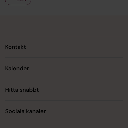
Tillbaka till toppen
Tillbaka till innehållet
Kontakt
Kalender
Hitta snabbt
Sociala kanaler