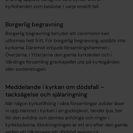
kyrkoherden som beslutar i varje enskilt fall.
Borgerlig begravning
Borgerlig begravning betyder att ceremonin kan
utformas helt fritt. För borgerlig begravning upplåts inte
kyrkorna. Däremot erbjuds församlingshemmet i
Överjärna, i Ytterjärna den gamla kyrkskolan och i
Vårdinge församling gravkapellet ute på kyrkogården
eller sockenstugan.
Meddelande i kyrkan om dödsfall –
tacksägelse och själaringning
När någon kyrkotillhörig i våra församlingar avlider läser
vi upp namnet i kyrkan i en gudstjänst, tänder ljus, ber
för den avlidne och dennes anhöriga och ringer i
kyrkklockorna. Klockringningen är ett arv efter den gamla
seden att tillkännage ett dödsfall genom s.k.