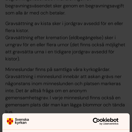
begravningsväsendet sker genom en begravningsavgift
som alla är med och betalar.
Gravsättning av kista sker i jordgrav avsedd för en eller
flera kistor.
Gravsättning efter kremation (eldbegängelse) sker i
urngrav för en eller flera urnor (det finns också möjlighet
att gravsätta urna i en tidigare jordgrav avsedd för
kistor).
Minneslundar finns på samtliga våra kyrkogårdar.
Gravsättning i minneslund innebär att askan grävs ner
någonstans inom minneslunden och platsen markeras
inte. Det är alltså fråga om en anonym
gemensamhetsgrav. I varje minneslund finns också en
gemensam plats där man kan lägga blommor och tända
ljus.
Ha inte för bråttom med att välja minneslund utan tänk
igenom, och känn efter, vad du tror det innebär att inte