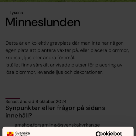
Lyssna
Minneslunden
Detta är en kollektiv gravplats där man inte har någon
egen plats att plantera växter på, eller placera blommor,
kransar, ljus eller andra föremål.
Istället finns särskilt anvisade platser för placering av
lösa blommor, levande ljus och dekorationer.
Senast ändrad 8 oktober 2024
Synpunkter eller frågor på sidans
innehåll?
jamshog.forsamling@svenskakyrkan.se
Dela