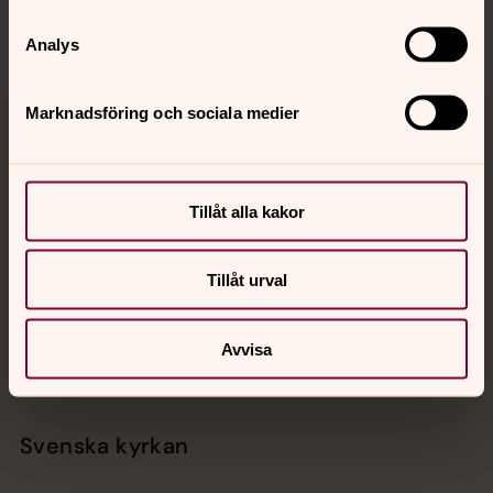
Analys
Marknadsföring och sociala medier
Jourhavande präst
Akut samtals- och krisstöd. Prata eller chatta anonymt
Tillåt alla kakor
med en präst på kvällar och nätter.
Tillåt urval
Chatt
Digitalt brev
Telefon 112
Avvisa
Svenska kyrkan