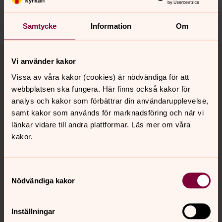
Samtycke
Information
Om
Tillbaka till toppen
Tillbaka till innehållet
Vi använder kakor
Vissa av våra kakor (cookies) är nödvändiga för att
webbplatsen ska fungera. Här finns också kakor för
Kontakt
analys och kakor som förbättrar din användarupplevelse,
samt kakor som används för marknadsföring och när vi
länkar vidare till andra plattformar. Läs mer om våra
Kalender
kakor.
Samtyckesval
Hitta snabbt
Nödvändiga kakor
Sociala kanaler
Inställningar