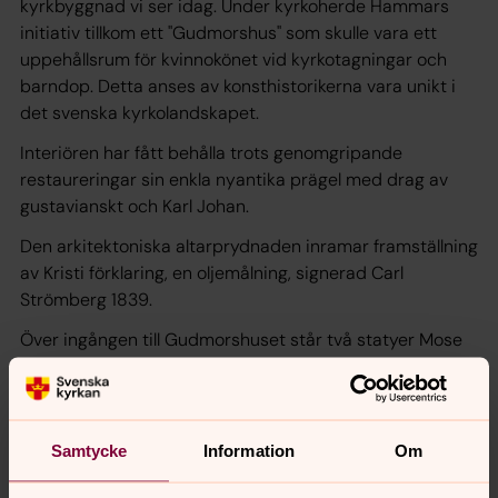
kyrkbyggnad vi ser idag. Under kyrkoherde Hammars
initiativ tillkom ett "Gudmorshus" som skulle vara ett
uppehållsrum för kvinnokönet vid kyrkotagningar och
barndop. Detta anses av konsthistorikerna vara unikt i
det svenska kyrkolandskapet.
Interiören har fått behålla trots genomgripande
restaureringar sin enkla nyantika prägel med drag av
gustavianskt och Karl Johan.
Den arkitektoniska altarprydnaden inramar framställning
av Kristi förklaring, en oljemålning, signerad Carl
Strömberg 1839.
Över ingången till Gudmorshuset står två statyer Mose
och Johannes ur en altaruppsats från 1600-talet.
Krucifixet kommer från 1400-talet eller tidigt 1500-tal.
2012 genomfördes en omfattande renovering då den
Samtycke
Information
Om
röda färgtonen i koret och Gudmorshuset återkom,