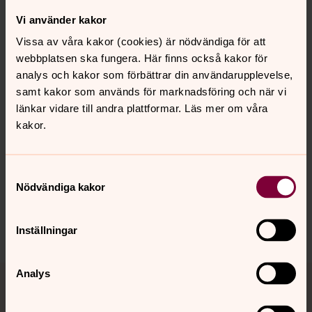
samtidigt som kyrkan tekniskt moderniserades.
Vi använder kakor
Vissa av våra kakor (cookies) är nödvändiga för att
Lunds stift har tagit fram ljudguide för Jämshögs kyrka.
webbplatsen ska fungera. Här finns också kakor för
Gå gärna in och lyssna.
analys och kakor som förbättrar din användarupplevelse,
samt kakor som används för marknadsföring och när vi
Ljudguide Jämshögs kyrka
länkar vidare till andra plattformar. Läs mer om våra
kakor.
Synpunkter eller frågor på sidans
Samtyckesval
innehåll?
Nödvändiga kakor
jamshog.forsamling@svenskakyrkan.se
Inställningar
Tillbaka till toppen
Tillbaka till innehållet
Analys