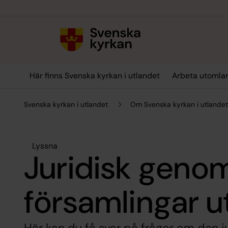
Till innehållet
Till undermeny
Här finns Svenska kyrkan i utlandet
Arbeta utomla
Svenska kyrkan i utlandet
Om Svenska kyrkan i utlande
Lyssna
Juridisk geno
församlingar 