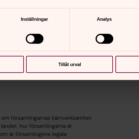
entifiera ytterligare frågor.
Inställningar
Analys
nomgången gått till?
usområden. Dessa var:
Tillåt urval
de om församlingarnas kärnverksamhet
 landet, hur församlingarna är
om är församlingens legala