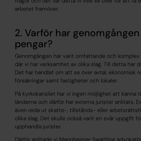
frågor och det var detta vi ville se över för att få 
arbetet framöver.
2. Varför har genomgången
pengar?
Genomgången har varit omfattande och komplex oc
där vi har verksamhet av olika slag. Till detta har 
Det har handlat om att se över avtal, ekonomisk re
försäkringar samt fastigheter och lokaler.
På kyrkokansliet har vi ingen möjlighet att känna ti
länderna och därför har externa jurister anlitats. 
även reda ut skatte-, tillstånds- eller arbetsrätts
olika slag. Det skulle också varit en svår uppgift fö
upphandla jurister.
Därför anlitade vi Mannheimer Swartling advokatb