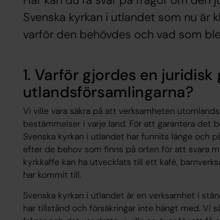
Här kan du få svar på frågor om den 
Svenska kyrkan i utlandet som nu är kl
varför den behövdes och vad som blev
1. Varför gjordes en juridi
utlandsförsamlingarna?
Vi ville vara säkra på att verksamheten utomlands 
bestämmelser i varje land. För att garantera det b
Svenska kyrkan i utlandet har funnits länge och p
efter de behov som finns på orten för att svara m
kyrkkaffe kan ha utvecklats till ett kafé, barnverk
har kommit till.
Svenska kyrkan i utlandet är en verksamhet i stän
har tillstånd och försäkringar inte hängt med. Vi så