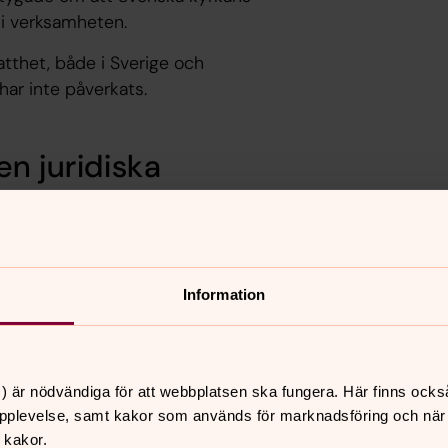
 i verksamheten.
tthet, både i Sverige och
 har inte påverkats.
n juridiska
én Ottosson Lovén som beställde den
sens arbetsutskott.
Information
ridiska
) är nödvändiga för att webbplatsen ska fungera. Här finns ocks
 tre byråer lämnade sedan anbud.
pplevelse, samt kakor som används för marknadsföring och när vi
ningar som byråerna fick besvara och
 kakor.