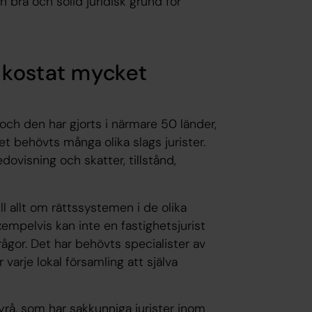
en bra och solid juridisk grund för
 kostat mycket
h den har gjorts i närmare 50 länder,
det behövts många olika slags jurister.
dovisning och skatter, tillstånd,
ll allt om rättssystemen i de olika
Exempelvis kan inte en fastighetsjurist
frågor. Det har behövts specialister av
r varje lokal församling att själva
yrå, som har sakkunniga jurister inom