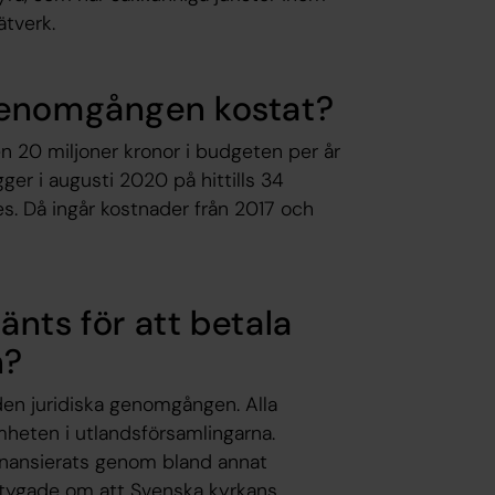
ätverk.
genomgången kostat?
 20 miljoner kronor i budgeten per år
er i augusti 2020 på hittills 34
tes. Då ingår kostnader från 2017 och
nts för att betala
n?
 den juridiska genomgången. Alla
mheten i utlandsförsamlingarna.
inansierats genom bland annat
ertygade om att Svenska kyrkans