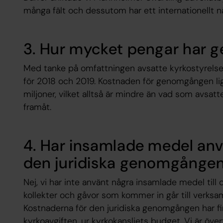
många fält och dessutom har ett internationellt n
3. Hur mycket pengar har 
Med tanke på omfattningen avsatte kyrkostyrelsen
för 2018 och 2019. Kostnaden för genomgången ligg
miljoner, vilket alltså är mindre än vad som avsat
framåt.
4. Har insamlade medel anvä
den juridiska genomgånge
Nej, vi har inte använt några insamlade medel till
kollekter och gåvor som kommer in går till verksa
Kostnaderna för den juridiska genomgången har f
kyrkoavgiften, ur kyrkokansliets budget. Vi är öv