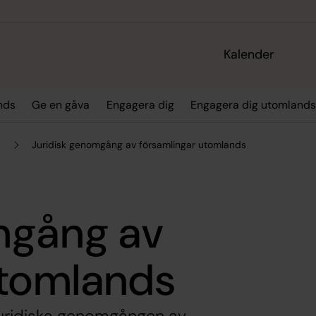
Kalender
nds
Ge en gåva
Engagera dig
Engagera dig utomlands
t
Juridisk genomgång av församlingar utomlands
mgång av
utomlands