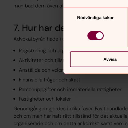
man bad dem även att, utifrån sina erfarenheter, id
Samtyckesval
Nödvändiga kakor
7. Hur har den juridiska ge
Advokatbyrån hade i uppdrag att titta på sex fok
Registrering och organisation
Avvisa
Aktiviteter och tillstånd
Anställda och volontärer
Finansiella frågor och skatt
Personuppgifter och immateriella rättigheter
Fastigheter och lokaler
Genomgången gjordes i olika faser. Fas 1 handla
och om man har haft rätt tillstånd för det aktuella
organiserade och om detta är korrekt samt vem s