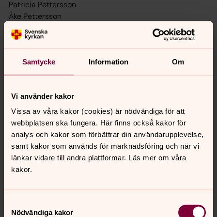
Patricia Pettersson
Åke Pettersson
Rigmor Ödman Holmqvist
Ersättare
Samtycke
Information
Om
Nina Nelson
Inga-May Klasson
Åsa Libom
Vi använder kakor
Britt-Marie Glaad
Vissa av våra kakor (cookies) är nödvändiga för att
Jonna Lindholm
webbplatsen ska fungera. Här finns också kakor för
Patric Eriksson
analys och kakor som förbättrar din användarupplevelse,
Helena Larsson
samt kakor som används för marknadsföring och när vi
Leif Svensson
länkar vidare till andra plattformar. Läs mer om våra
Mariann Ahlqvist
kakor.
Karin Frönell
Sekreterare
Assar Lindberg
Samtyckesval
Nödvändiga kakor