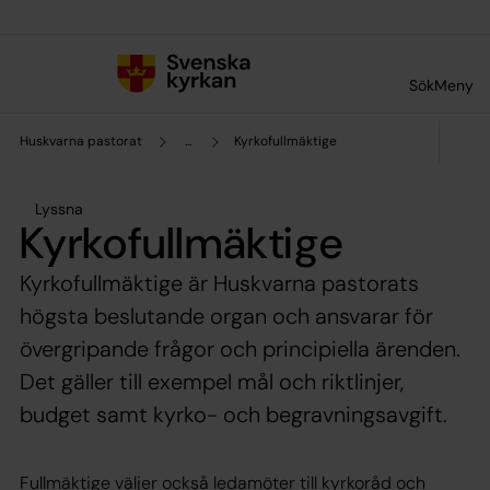
Till innehållet
Till undermeny
Sök
Meny
Huskvarna pastorat
...
Kyrkofullmäktige
Lyssna
Kyrkofullmäktige
Kyrkofullmäktige är Huskvarna pastorats
högsta beslutande organ och ansvarar för
övergripande frågor och principiella ärenden.
Det gäller till exempel mål och riktlinjer,
budget samt kyrko- och begravningsavgift.
Fullmäktige väljer också ledamöter till kyrkoråd och