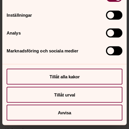
Inställningar
Senast ändrad 9 januari 2026
Synpunkter eller frågor på sidans
innehåll?
Analys
huskvarna.pastorat@svenskakyrkan.se
Dela
Marknadsföring och sociala medier
Tillåt alla kakor
Tillbaka till toppen
Tillbaka till innehållet
Tillåt urval
Kontakt
Avvisa