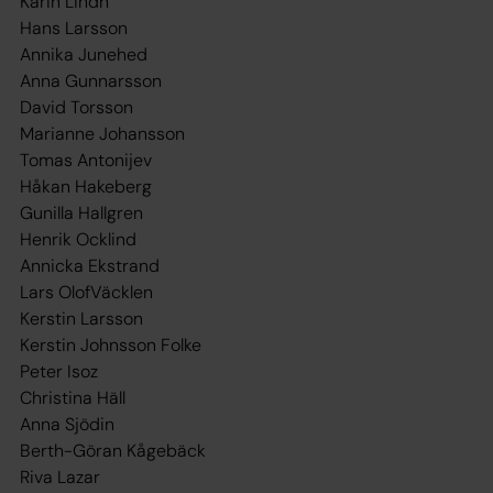
Karin Lindh
Hans Larsson
Annika Junehed
Anna Gunnarsson
David Torsson
Marianne Johansson
Tomas Antonijev
Håkan Hakeberg
Gunilla Hallgren
Henrik Ocklind
Annicka Ekstrand
Lars OlofVäcklen
Kerstin Larsson
Kerstin Johnsson Folke
Peter Isoz
Christina Häll
Anna Sjödin
Berth-Göran Kågebäck
Riva Lazar