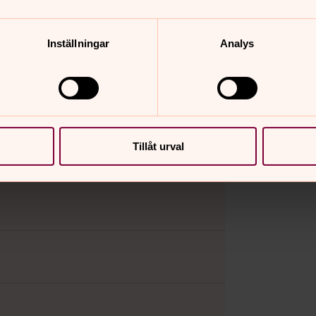
Inställningar
Analys
 till oss på jorden sa han "Jag är
trycks på flera sätt i
Tillåt urval