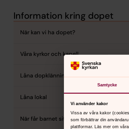
Information kring dopet
När kan vi ha dopet?
Våra kyrkor och kapell
Låna dopklänning
Samtycke
Låna lokal
Vi använder kakor
Vissa av våra kakor (cookies
När får barnet sitt namn?
som förbättrar din användaru
plattformar. Läs mer om våra