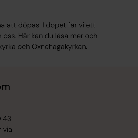
a att döpas. I dopet får vi ett
m oss. Här kan du läsa mer och
 kyrka och Öxnehagakyrkan.
 om
s
0 43
 via