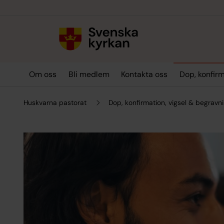
Till innehållet
Till undermeny
Om oss
Bli medlem
Kontakta oss
Dop, konfirm
Huskvarna pastorat
Dop, konfirmation, vigsel & begravn