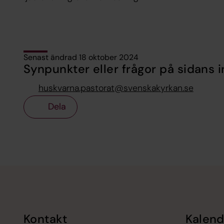
Senast ändrad 18 oktober 2024
Synpunkter eller frågor på sidans i
huskvarna.pastorat@svenskakyrkan.se
Dela
Tillbaka till toppen
Tillbaka till innehållet
Kontakt
Kalend