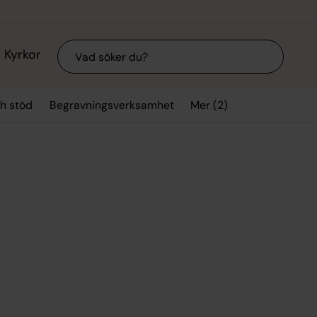
Sök
Kyrkor
Mer (2)
h stöd
Begravningsverksamhet