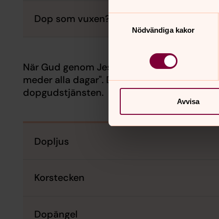
Dop som vuxen?
Samtyckesval
Nödvändiga kakor
När Gud genom Jesus blev människa och kom
meder alla dagar". Denna osynliga närvaro ut
dopgudstjänsten.
Avvisa
Dopljus
Korstecken
Dopängel