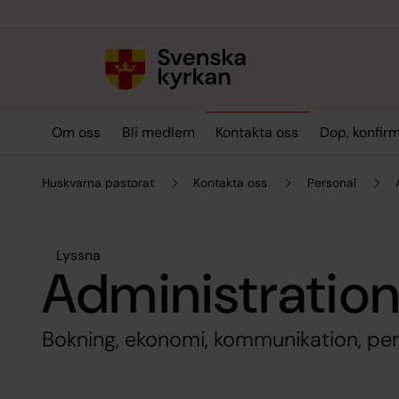
Till innehållet
Till undermeny
Om oss
Bli medlem
Kontakta oss
Dop, konfirm
Huskvarna pastorat
Kontakta oss
Personal
Lyssna
Administratio
Bokning, ekonomi, kommunikation, per