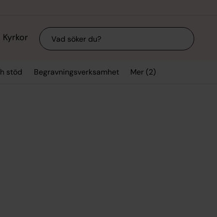
Sök
Kyrkor
Mer (2)
h stöd
Begravningsverksamhet