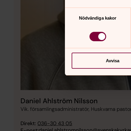
Samtyckesval
Nödvändiga kakor
Avvisa
Daniel Ahlström Nilsson
Vik. församlingsadministratör, Huskvarna pasto
Direkt:
036-30 43 05
daniel.ahlstromnilsson@svenskakyrka
E-post: