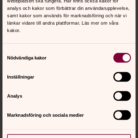
webbplatsen ska fungera. Här finns också kakor för
Senast ändrad 22 april 2016
analys och kakor som förbättrar din användarupplevelse,
Synpunkter eller frågor på sidans
samt kakor som används för marknadsföring och när vi
innehåll?
länkar vidare till andra plattformar. Läs mer om våra
hudiksvallsbygdens.forsamling@svenskakyrkan.se
kakor.
Dela
Samtyckesval
Nödvändiga kakor
Tillbaka till toppen
Tillbaka till innehållet
Inställningar
Analys
Kontakt
Marknadsföring och sociala medier
Kalender