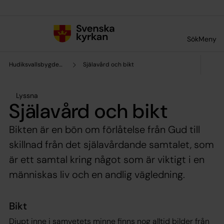
Till innehållet
Till undermeny
Sök
Meny
Hudiksvallsbygdens församling
Själavård och bikt
Lyssna
Själavård och bikt
Bikten är en bön om förlåtelse från Gud till
skillnad från det själavårdande samtalet, som
är ett samtal kring något som är viktigt i en
människas liv och en andlig vägledning.
Bikt
Djupt inne i samvetets minne finns nog alltid bilder från