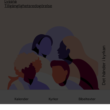
Lyssna
Tillgänglighetsredogörelse
Kalender
Kyrkor
Bibeltexter