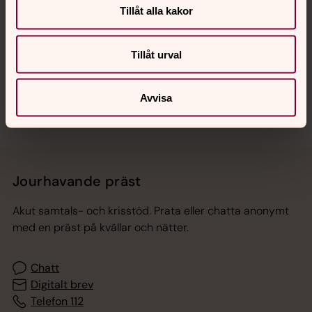
Tillåt alla kakor
Hitta snabbt
Tillåt urval
Sociala kanaler
Avvisa
Jourhavande präst
Akut samtals- och krisstöd. Prata eller chatta anonymt
med en präst på kvällar och nätter.
Chatt
Digitalt brev
Telefon 112