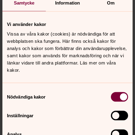
Samtycke
Information
Om
28 november Iggesund St.Maria
kapell
Vi använder kakor
Vissa av våra kakor (cookies) är nödvändiga för att
webbplatsen ska fungera. Här finns också kakor för
31 december Jakobs kyrka
analys och kakor som förbättrar din användarupplevelse,
I samband med några sinnesrogudstjänster kan
samt kakor som används för marknadsföring och när vi
enkelt fika erbjudas.
länkar vidare till andra plattformar. Läs mer om våra
Välkommen
kakor.
Samtyckesval
Nödvändiga kakor
En lite längre version av Reinhold Niebuhrs
sinnesrobön:
Inställningar
Analys