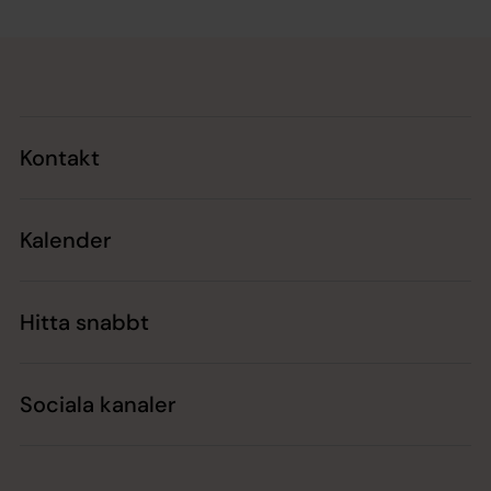
Tillbaka till toppen
Tillbaka till innehållet
Kontakt
Kalender
Hitta snabbt
Sociala kanaler