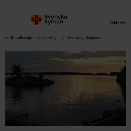
Till innehållet
Till undermeny
Sök
Meny
Hudiksvallsbygdens församling
Sinnesrogudstjänster