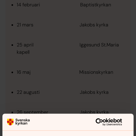
14 februari Baptistkyrkan
21 mars Jakobs kyrka
25 april Iggesund St.Maria
kapell
16 maj Missionskyrkan
22 augusti Jakobs kyrka
26 september Jakobs kyrka
24 oktober Baptistkyrkan