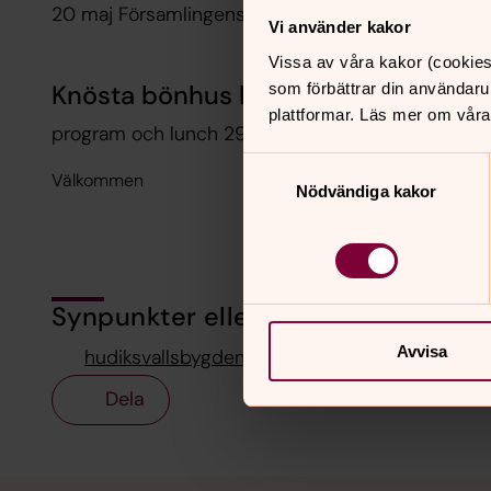
20 maj Församlingens vårcafé, underhållning, land
Vi använder kakor
Vissa av våra kakor (cookies
Knösta bönhus bjuder in till dagledig
som förbättrar din användaru
plattformar. Läs mer om våra
program och lunch 29 april och 13 maj. Observera 
Samtyckesval
Välkommen
Nödvändiga kakor
Synpunkter eller frågor på sidans i
Avvisa
hudiksvallsbygdens.forsamling@svenskakyrka
Dela
Tillbaka till toppen
Tillbaka till innehållet