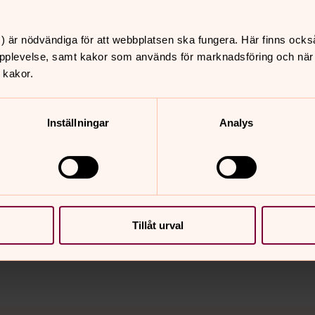
gång, kaka och kaffe.
) är nödvändiga för att webbplatsen ska fungera. Här finns ocks
träff 12.00 (obs tiden)
pplevelse, samt kakor som används för marknadsföring och när vi
 kakor.
att lokalen inte är handikappanpassad.
Inställningar
Analys
nnehåll?
Tillåt urval
n.se