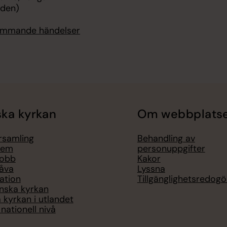
rden)
kommande händelser
ka kyrkan
Om webbplats
örsamling
Behandling av
lem
personuppgifter
jobb
Kakor
åva
Lyssna
ation
Tillgänglighetsredogö
nska kyrkan
 kyrkan i utlandet
nationell nivå