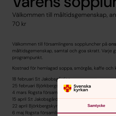
Vårens sopplu
Välkommen till måltidsgemenskap, a
70 kr
Välkommen till församlingens soppluncher på
ons
måltidsgemenskap, samtal och goa skratt. Varje 
programpunkt.
Kostnad för hemlagad soppa, smörgås, kaffe och k
18 februari S:t Jakobsgården
25 februari Björkbergskyrkan
4 mars Rogsta församlingshem
15 april S:t Jakobsgården
22 april Björkbergskyrkan
Samtycke
6 maj Rogsta församlingshem