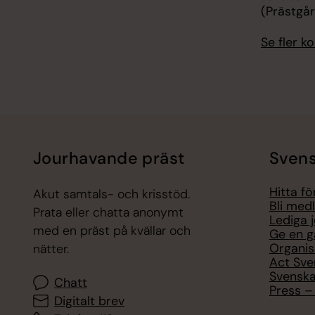
(Prästgå
Se fler 
Jourhavande präst
Svens
Hitta f
Akut samtals- och krisstöd.
Bli med
Prata eller chatta anonymt
Lediga 
med en präst på kvällar och
Ge en g
Organis
nätter.
Act Sve
Svenska
Chatt
Press – 
Digitalt brev