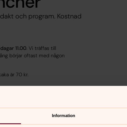
ncher
ndakt och program. Kostnad
dagar 11.00
. Vi träffas till
gång börjar oftast med någon
aka är 70 kr.
Information