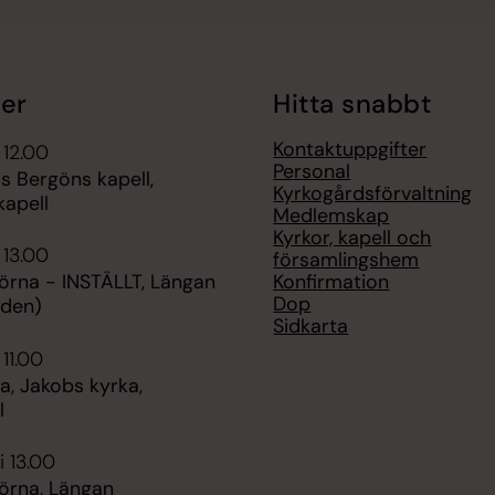
er
Hitta snabbt
Kontaktuppgifter
 12.00
Personal
s Bergöns kapell,
Kyrkogårdsförvaltning
kapell
Medlemskap
Kyrkor, kapell och
 13.00
församlingshem
Konfirmation
örna - INSTÄLLT, Längan
Dop
rden)
Sidkarta
 11.00
, Jakobs kyrka,
l
i 13.00
örna, Längan