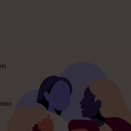
en
relse