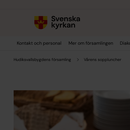
Till innehållet
Till undermeny
Kontakt och personal
Mer om församlingen
Diak
Hudiksvallsbygdens församling
Vårens soppluncher