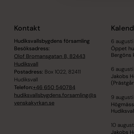
Kontakt
Kalend
Hudiksvallsbygdens församling
6 augusti
Besöksadress:
Öppet hu
Bergöns 
Olof Bromansgatan 8, 82443
Hudiksvall
6 augusti
Postadress:
Box 1022, 82411
Jakobs H
Hudiksvall
(Prästgå
Telefon:
+46 650 540784
hudiksvallsbygdens.forsamling@s
9 augusti
venskakyrkan.se
Högmässa
Hudiksval
10 august
Jakobs H