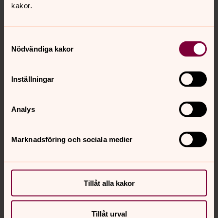
kakor.
Tillbaka till toppen
Tillbaka till innehållet
Samtyckesval
Nödvändiga kakor
Kontakt
Inställningar
Kalender
Analys
Marknadsföring och sociala medier
Hitta snabbt
Sociala kanaler
Tillåt alla kakor
Tillåt urval