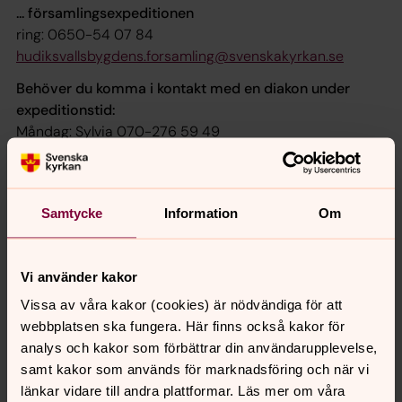
... församlingsexpeditionen
ring: 0650-54 07 84
hudiksvallsbygdens.forsamling@svenskakyrkan.se
Behöver du komma i kontakt med en diakon under
expeditionstid:
Måndag: Sylvia 070-276 59 49
Tisdag: Peter 072-588 95 10
Onsdag: Monika 076-115 94 46
Torsdag: Peter 072-588 95 10
Samtycke
Information
Om
Fredag: Sylvia 070-276 59 49
Vi använder kakor
Synpunkter eller frågor på sidans
Vissa av våra kakor (cookies) är nödvändiga för att
webbplatsen ska fungera. Här finns också kakor för
innehåll?
analys och kakor som förbättrar din användarupplevelse,
hudiksvallsbygdens.forsamling@svenskakyrkan.se
samt kakor som används för marknadsföring och när vi
Dela
länkar vidare till andra plattformar. Läs mer om våra