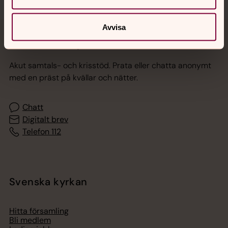
Avvisa
Jourhavande präst
Akut samtals- och krisstöd. Prata eller chatta anonymt
med en präst på kvällar och nätter.
Chatt
Digitalt brev
Telefon 112
Svenska kyrkan
Hitta församling
Bli medlem