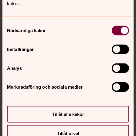
kakor.
Samtyckesval
Nödvändiga kakor
Inställningar
Analys
Nathan Söderblom
Marknadsföring och sociala medier
Nathan Söderblom (1866–1931) var ärkebiskop 1914–31.
Han är uppvuxen i Hälsingland och tog sin
studentexamen vid högre allmänna läroverket i
Tillåt alla kakor
Hudiksvall. 1883 skrevs Nathan Söderblom in vid Uppsala
universitet och avlade där filosofie kandidatexamen
1886.
Tillåt urval