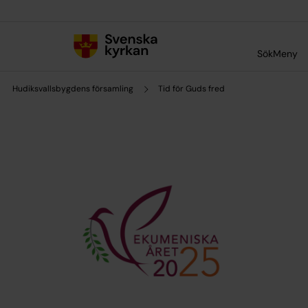
Till innehållet
Till undermeny
Sök
Meny
Hudiksvallsbygdens församling
Tid för Guds fred