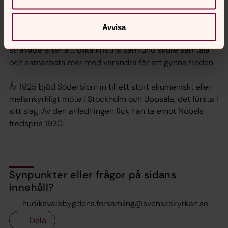
Nathan Söderblom utsågs till ärkebiskop samma år som
första världskriget började. Under hela sin
Avvisa
ärkebiskopsperiod var han engagerad i fredsfrågor och
strävade efter att olika kristna samfund skulle samtala
och samarbeta mer med varandra för att gynna freden.
År 1925 bjöd Söderblom in till ett stort ekumeniskt eller
mellankyrkligt möte i Stockholm och Uppsala, det första i
sitt slag. Av den anledningen fick han ta emot Nobels
fredspris 1930.
Synpunkter eller frågor på sidans
innehåll?
hudiksvallsbygdens.forsamling@svenskakyrkan.se
Dela