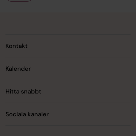
Tillbaka till toppen
Tillbaka till innehållet
Kontakt
Kalender
Hitta snabbt
Sociala kanaler