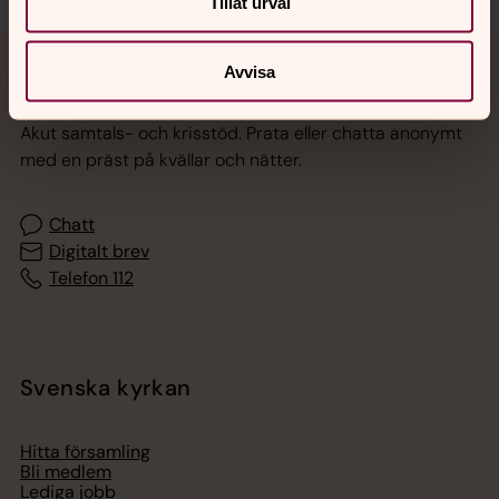
Tillåt urval
Avvisa
Jourhavande präst
Akut samtals- och krisstöd. Prata eller chatta anonymt
med en präst på kvällar och nätter.
Chatt
Digitalt brev
Telefon 112
Svenska kyrkan
Hitta församling
Bli medlem
Lediga jobb