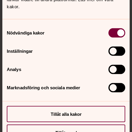
kakor.
Tillbaka till toppen
Tillbaka till innehållet
Samtyckesval
Nödvändiga kakor
Kontakt
Inställningar
Kalender
Analys
Hitta snabbt
Marknadsföring och sociala medier
Sociala kanaler
Tillåt alla kakor