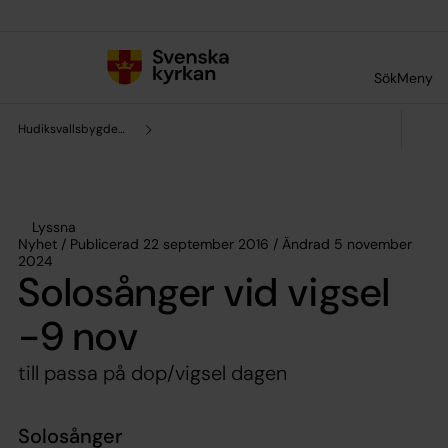
Till innehållet
Till undermeny
Sök
Meny
Hudiksvallsbygdens församling
Lyssna
Nyhet / Publicerad 22 september 2016 / Ändrad 5 november
2024
Solosånger vid vigsel
-9 nov
till passa på dop/vigsel dagen
Solosånger