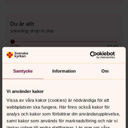
Du är allt
solosång drop in dop
0:00
02:42
Spela
Samtycke
Information
Om
Vi använder kakor
Synpunkter eller frågor på sidans
Vissa av våra kakor (cookies) är nödvändiga för att
innehåll?
webbplatsen ska fungera. Här finns också kakor för
hudiksvallsbygdens.forsamling@svenskakyrkan.se
analys och kakor som förbättrar din användarupplevelse,
samt kakor som används för marknadsföring och när vi
Dela
länkar vidare till andra plattformar. Läs mer om våra