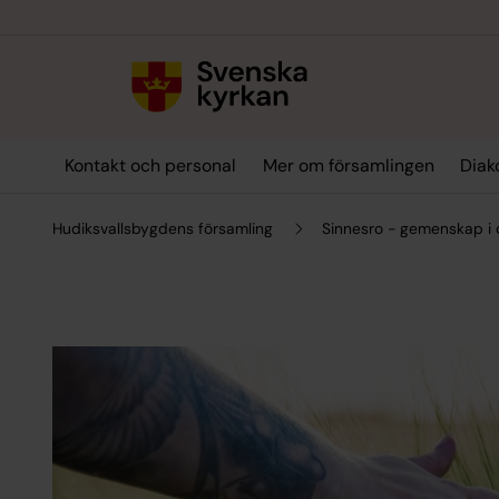
Till innehållet
Till undermeny
Kontakt och personal
Mer om församlingen
Diak
Hudiksvallsbygdens församling
Sinnesro - gemenskap i 