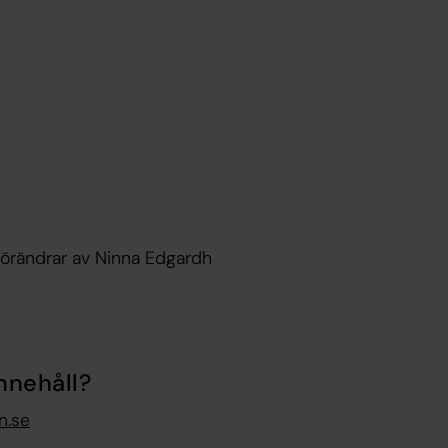
förändrar av Ninna Edgardh
nnehåll?
n.se