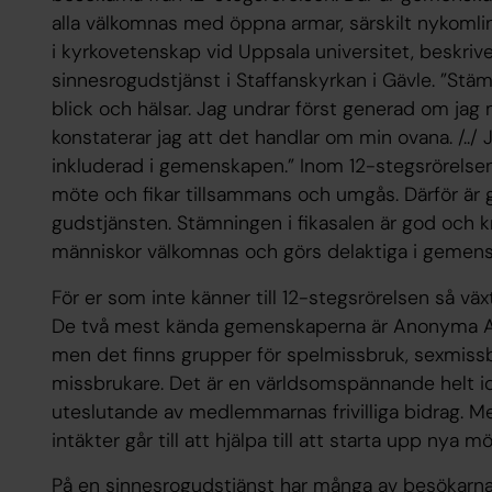
alla välkomnas med öppna armar, särskilt nykomlin
i kyrkovetenskap vid Uppsala universitet, beskriv
sinnesrogudstjänst i Staffanskyrkan i Gävle. ”Stä
blick och hälsar. Jag undrar först generad om jag
konstaterar jag att det handlar om min ovana. /../
inkluderad i gemenskapen.” Inom 12-stegsrörelsen 
möte och fikar tillsammans och umgås. Därför är g
gudstjänsten. Stämningen i fikasalen är god och k
människor välkomnas och görs delaktiga i gemen
För er som inte känner till 12-stegsrörelsen så väx
De två mest kända gemenskaperna är Anonyma A
men det finns grupper för spelmissbruk, sexmissbr
missbrukare. Det är en världsomspännande helt id
uteslutande av medlemmarnas frivilliga bidrag. Me
intäkter går till att hjälpa till att starta upp nya 
På en sinnesrogudstjänst har många av besökarna