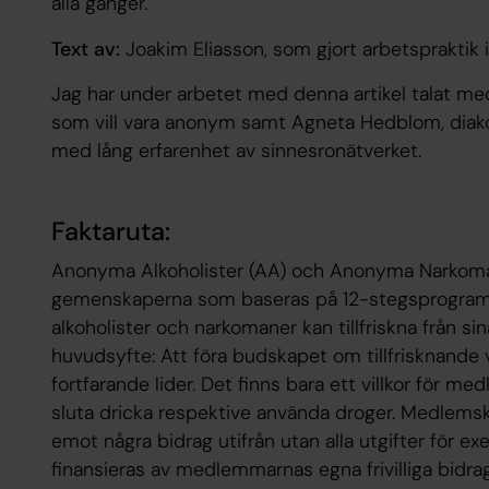
alla gånger.
Text av:
Joakim Eliasson, som gjort arbetspraktik 
Jag har under arbetet med denna artikel talat 
som vill vara anonym samt Agneta Hedblom, diako
med lång erfarenhet av sinnesronätverket.
Faktaruta:
Anonyma Alkoholister (AA) och Anonyma Narkoman
gemenskaperna som baseras på 12-stegsprogramme
alkoholister och narkomaner kan tillfriskna från s
huvudsyfte: Att föra budskapet om tillfrisknande 
fortfarande lider. Det finns bara ett villkor för 
sluta dricka respektive använda droger. Medlemsk
emot några bidrag utifrån utan alla utgifter för exe
finansieras av medlemmarnas egna frivilliga bidrag