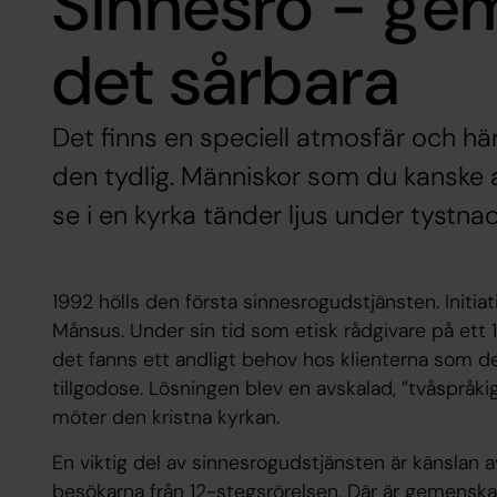
Sinnesro - ge
det sårbara
Det finns en speciell atmosfär och här
den tydlig. Människor som du kanske al
se i en kyrka tänder ljus under tystnad
1992 hölls den första sinnesrogudstjänsten. Initia
Månsus. Under sin tid som etisk rådgivare på et
det fanns ett andligt behov hos klienterna som de
tillgodose. Lösningen blev en avskalad, ”tvåspråk
möter den kristna kyrkan.
En viktig del av sinnesrogudstjänsten är känslan
besökarna från 12-stegsrörelsen. Där är gemenskape