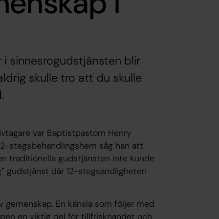
menskap i
 i sinnesrogudstjänsten blir
drig skulle tro att du skulle
.
tivtagare var Baptistpastorn Henry
t 12-stegsbehandlingshem såg han att
n traditionella gudstjänsten inte kunde
ig” gudstjänst där 12-stegsandligheten
 av gemenskap. En känsla som följer med
n en viktig del för tillfrisknandet och