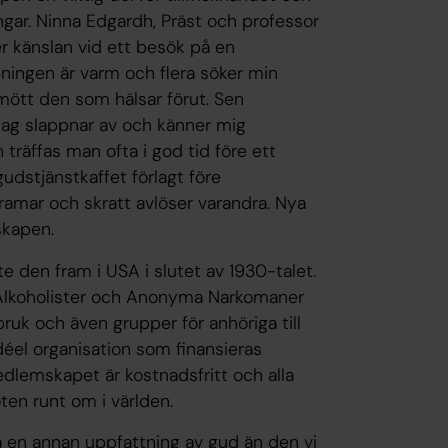
gar. Ninna Edgardh, Präst och professor
er känslan vid ett besök på en
mningen är varm och flera söker min
 mött den som hälsar förut. Sen
 Jag slappnar av och känner mig
träffas man ofta i god tid före ett
udstjänstkaffet förlagt före
ramar och skratt avlöser varandra. Nya
skapen.
te den fram i USA i slutet av 1930-talet.
lkoholister och Anonyma Narkomaner
uk och även grupper för anhöriga till
éel organisation som finansieras
dlemskapet är kostnadsfritt och alla
möten runt om i världen.
 en annan uppfattning av gud än den vi