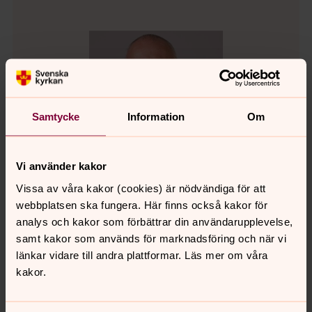
Samtycke
Information
Om
Vi använder kakor
Vissa av våra kakor (cookies) är nödvändiga för att
webbplatsen ska fungera. Här finns också kakor för
analys och kakor som förbättrar din användarupplevelse,
samt kakor som används för marknadsföring och när vi
Erik B Tanzborn
länkar vidare till andra plattformar. Läs mer om våra
Präst
kakor.
Direkt:
0650-54 07 87
Mobil:
076-115 94 45
erik.b.tanzborn@svenskakyrkan.se
E-post: