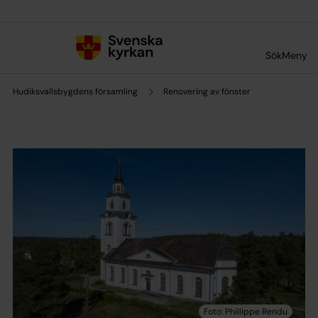
Till innehållet
Till undermeny
Sök
Meny
Hudiksvallsbygdens församling
Renovering av fönster