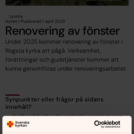
Lyssna
Nyhet / Publicerad 1 april 2025
Renovering av fönster
Under 2025 kommer renovering av fönster i
Rogsta kyrka att pågå. Verksamhet,
förättningar och gudstjänster kommer att
kunna genomföras under renoveringsarbetet.
Synpunkter eller frågor på sidans
innehåll?
hudiksvallsbygdens.forsamling@svenskakyrkan.se
Dela