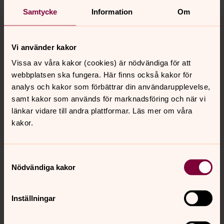
Samtycke
Information
Om
Tillbaka till toppen
Tillbaka till innehållet
Vi använder kakor
Vissa av våra kakor (cookies) är nödvändiga för att
Kontakt
webbplatsen ska fungera. Här finns också kakor för
analys och kakor som förbättrar din användarupplevelse,
samt kakor som används för marknadsföring och när vi
Kalender
länkar vidare till andra plattformar. Läs mer om våra
kakor.
Hitta snabbt
Samtyckesval
Nödvändiga kakor
Sociala kanaler
Inställningar