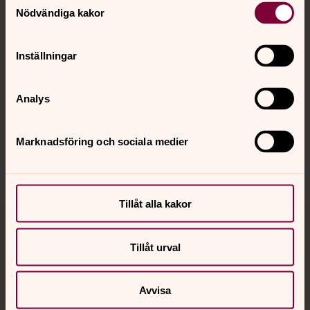
Nödvändiga kakor
Kalender
Inställningar
Hitta snabbt
Analys
Sociala kanaler
Marknadsföring och sociala medier
Tillåt alla kakor
Jourhavande präst
Tillåt urval
Akut samtals- och krisstöd. Prata eller chatta anonymt
med en präst på kvällar och nätter.
Avvisa