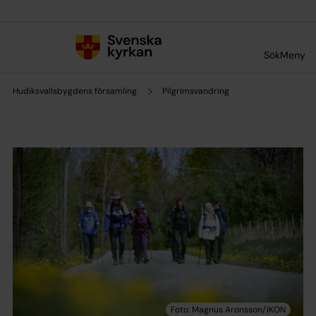
Till innehållet
Till undermeny
Sök
Meny
Hudiksvallsbygdens församling
Pilgrimsvandring