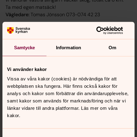
Ta med egen matsäck!
Vägledare:
Tomas Jönsson 073-074 42 23
Synpunkter eller frågor på sidans
Samtycke
Information
Om
innehåll?
hudiksvallsbygdens.forsamling@svenskakyrkan.se
Vi använder kakor
Dela
Vissa av våra kakor (cookies) är nödvändiga för att
webbplatsen ska fungera. Här finns också kakor för
Tillbaka till toppen
Tillbaka till innehållet
analys och kakor som förbättrar din användarupplevelse,
samt kakor som används för marknadsföring och när vi
länkar vidare till andra plattformar. Läs mer om våra
kakor.
Kontakt
Samtyckesval