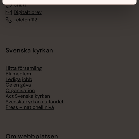
Chatt
Digitalt brev
Telefon 112
Svenska kyrkan
Hitta församling
Bli medlem
Lediga jobb
Ge en gåva
Organisation
Act Svenska kyrkan
Svenska kyrkan i utlandet
Press – nationell nivå
Om webbplatsen