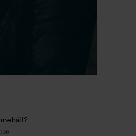
nnehåll?
n.se