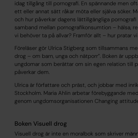
idag tillgång till pornografi. En spännande men of
ett eller annat sätt råkar möta eller själva söker.
och hur påverkar dagens lättillgängliga pornograf
samband mellan pornografikonsumtion – hälsa, rel
vi behöver ta på allvar? Framför allt – hur prata
Föreläser gör Ulrica Stigberg som tillsammans med 
drog – om barn, unga och nätporr”. Boken är uppb
ungdomar som berättar om sin egen relation till p
påverkar dem.
Ulrica är författare och präst, och jobbar med inri
Stockholm. Maria Ahlin arbetar förebyggande med
genom ungdomsorganisationen Changing attitude
Boken Visuell drog
Visuell drog är inte en moralbok som skriver män