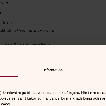
oken.
t
nstitutet
ockholms Univeristet/Harvard
ot barn, Stockholmspolisen
orskare
ffrätt
Information
raumaenhet
sala Universitet
) är nödvändiga för att webbplatsen ska fungera. Här finns ocks
pplevelse, samt kakor som används för marknadsföring och när vi
 kakor.