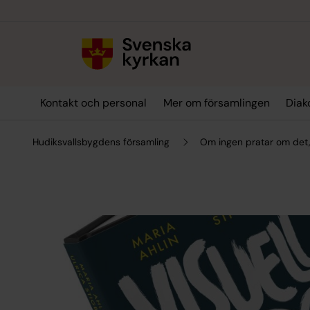
Till innehållet
Till undermeny
Kontakt och personal
Mer om församlingen
Diak
Hudiksvallsbygdens församling
Om ingen pratar om det,