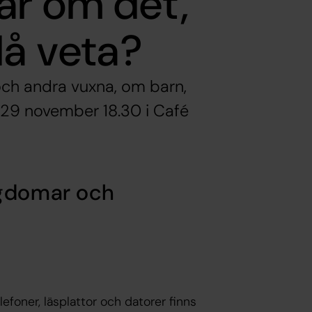
ar om det,
då veta?
e och andra vuxna, om barn,
 29 november 18.30 i Café
ngdomar och
efoner, läsplattor och datorer finns