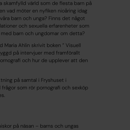
ta skamfylld värld som de flesta barn på
 Men vad möter en nyfiken nioåring idag
i våra barn och unga? Finns det något
ationer och sexuella erfarenheter som
r vi med barn och ungdomar om detta?
Maria Ahlin skrivit boken ” Visuell
yggd på intervjuer med framförallt
ornografi och hur de upplever att den
ktning på samtal i Fryshuset i
 frågor som rör pornografi och sexköp
s.
niskor på näsan – barns och ungas