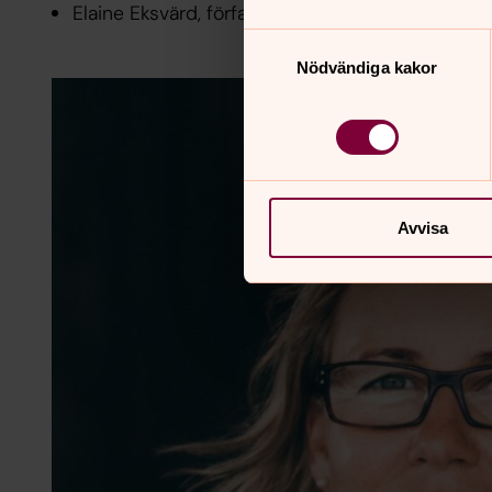
Elaine Eksvärd, författare
Samtyckesval
Nödvändiga kakor
Avvisa