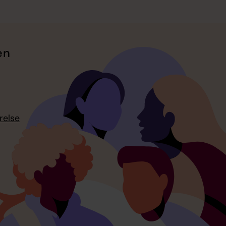
en
relse