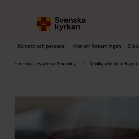
Till innehållet
Till undermeny
Kontakt och personal
Mer om församlingen
Diak
Hudiksvallsbygdens församling
Musikgudstjänst Rogsta 