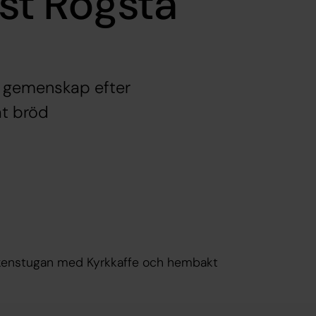
st Rogsta
t gemenskap efter
t bröd
ckenstugan med Kyrkkaffe och hembakt