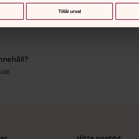
Tillåt urval
nnehåll?
n.se
er
Hitta snabbt