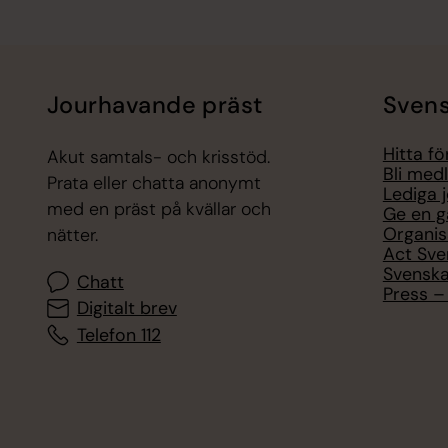
Jourhavande präst
Svens
Hitta f
Akut samtals- och krisstöd.
Bli med
Prata eller chatta anonymt
Lediga 
med en präst på kvällar och
Ge en g
Organis
nätter.
Act Sve
Svenska
Chatt
Press – 
Digitalt brev
Telefon 112