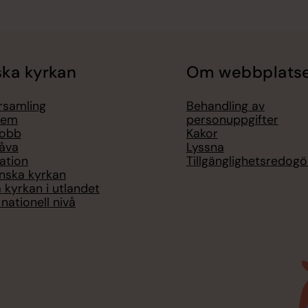
ka kyrkan
Om webbplats
örsamling
Behandling av
lem
personuppgifter
jobb
Kakor
åva
Lyssna
ation
Tillgänglighetsredogö
nska kyrkan
 kyrkan i utlandet
nationell nivå