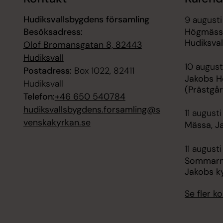
Hudiksvallsbygdens församling
9 augusti
Besöksadress:
Högmässa
Hudiksval
Olof Bromansgatan 8, 82443
Hudiksvall
10 august
Postadress:
Box 1022, 82411
Jakobs H
Hudiksvall
(Prästgå
Telefon:
+46 650 540784
hudiksvallsbygdens.forsamling@s
11 augusti
venskakyrkan.se
Mässa, Ja
11 augusti
Sommarmus
Jakobs ky
Se fler 