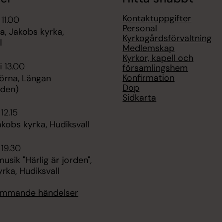
Kontaktuppgifter
 11.00
Personal
, Jakobs kyrka,
Kyrkogårdsförvaltning
l
Medlemskap
Kyrkor, kapell och
i 13.00
församlingshem
Konfirmation
örna, Längan
Dop
rden)
Sidkarta
 12.15
kobs kyrka, Hudiksvall
 19.30
ik "Härlig är jorden",
rka, Hudiksvall
kommande händelser