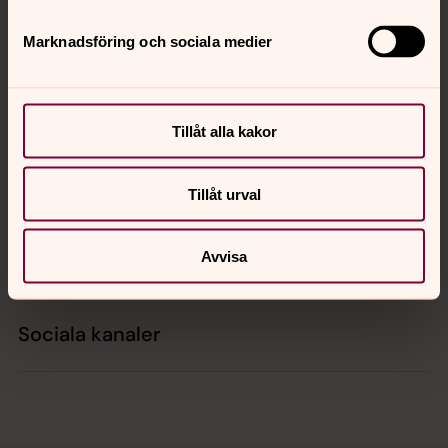
Tillbaka till toppen
Tillbaka till innehållet
Marknadsföring och sociala medier
Kontakt
Tillåt alla kakor
Kalender
Tillåt urval
Hitta snabbt
Avvisa
Sociala kanaler