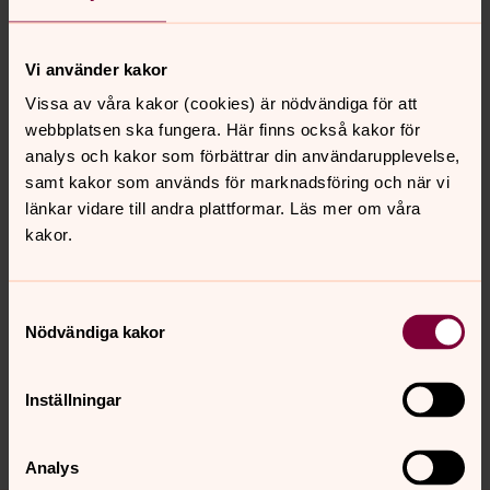
Storstilat!” - Lira
Orkesterjournalen skriver att ”Sofie Norlings sång slår
Vi använder kakor
det mesta inom kategorin Jazz”. Sofie har genomfört
Vissa av våra kakor (cookies) är nödvändiga för att
spelningar på konsertscener över hela världen och
webbplatsen ska fungera. Här finns också kakor för
producerat elva album med egen musik. Hon brukar
analys och kakor som förbättrar din användarupplevelse,
jämföras med artister som Joni Mitchell och Monica
samt kakor som används för marknadsföring och när vi
Zetterlund och är omtyckt för sin intensiva scennärvaro
länkar vidare till andra plattformar. Läs mer om våra
och förmåga att skapa en intim relation med publiken.
kakor.
Samtyckesval
Synpunkter eller frågor på sidans
Nödvändiga kakor
innehåll?
hudiksvallsbygdens.forsamling@svenskakyrkan.se
Inställningar
Dela
Analys