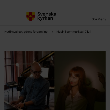
Till innehållet
Till undermeny
Sök
Meny
Hudiksvallsbygdens församling
Musik i sommarkväll 7 juli