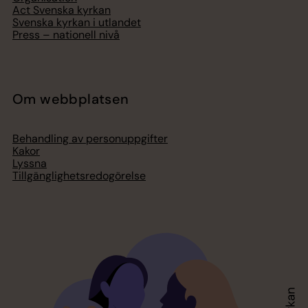
Act Svenska kyrkan
Svenska kyrkan i utlandet
Press – nationell nivå
Om webbplatsen
Behandling av personuppgifter
Kakor
Lyssna
Tillgänglighetsredogörelse