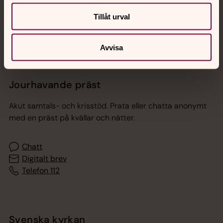
Sociala kanaler
Tillåt urval
Avvisa
Jourhavande präst
Akut samtals- och krisstöd. Prata eller chatta anonymt
med en präst på kvällar och nätter.
Chatt
Digitalt brev
Telefon 112
Svenska kyrkan