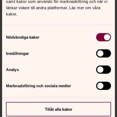
innehåll?
samt kakor som används för marknadsföring och när vi
länkar vidare till andra plattformar. Läs mer om våra
hudiksvallsbygdens.forsamling@svenskakyrkan.se
kakor.
Dela
Samtyckesval
Tillbaka till toppen
Tillbaka till innehållet
Nödvändiga kakor
Inställningar
Kontakt
Analys
Kalender
Marknadsföring och sociala medier
Hitta snabbt
Tillåt alla kakor