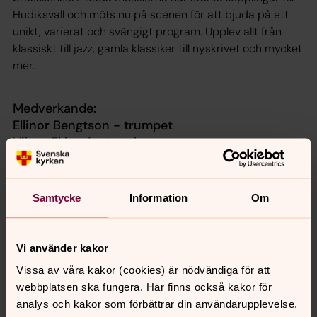
Hudiksvall och möts nu på scenen för att bjuda på ett
unikt, varierat och svängigt program. Upplev allt från
klassiskt till jazz, gamla klassiker till nyskrivet och mycket
mer.
Medverkande:
Ellinor Bengtson - trumpet
Vilgot Eklund - trombon
Aftonbön: Erik B Tanzborn
Samtycke
Information
Om
Fri entré /Kollekt till musikverksamheten
Vi använder kakor
Vissa av våra kakor (cookies) är nödvändiga för att
webbplatsen ska fungera. Här finns också kakor för
Synpunkter eller frågor på sidans
analys och kakor som förbättrar din användarupplevelse,