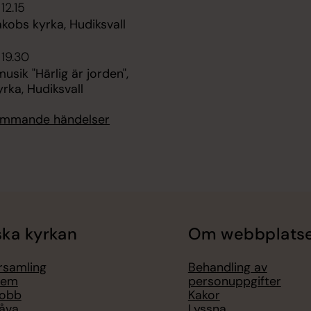
 12.15
kobs kyrka, Hudiksvall
 19.30
ik "Härlig är jorden",
rka, Hudiksvall
kommande händelser
ka kyrkan
Om webbplats
örsamling
Behandling av
lem
personuppgifter
jobb
Kakor
åva
Lyssna