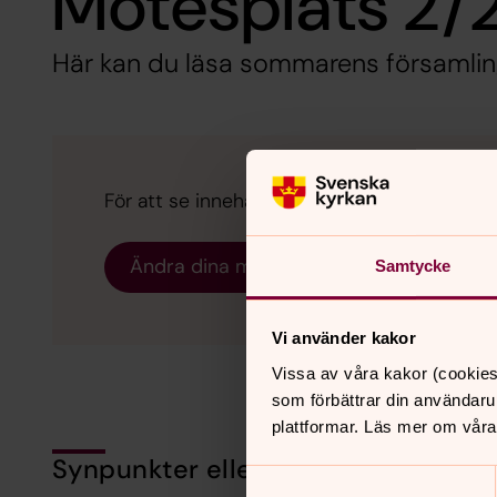
Mötesplats 2/
Här kan du läsa sommarens församlin
För att se innehållet behöver du acceptera 
Ändra dina marknadsföring för kakor
Samtycke
Vi använder kakor
Vissa av våra kakor (cookies
som förbättrar din användaru
plattformar. Läs mer om våra
Synpunkter eller frågor på sidans i
Samtyckesval