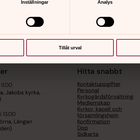
Inställningar
Analys
n.se
Tillåt urval
er
Hitta snabbt
Kontaktuppgifter
 11.00
Personal
, Jakobs kyrka,
Kyrkogårdsförvaltning
l
Medlemskap
Kyrkor, kapell och
i 13.00
församlingshem
Konfirmation
örna, Längan
Dop
rden)
Sidkarta