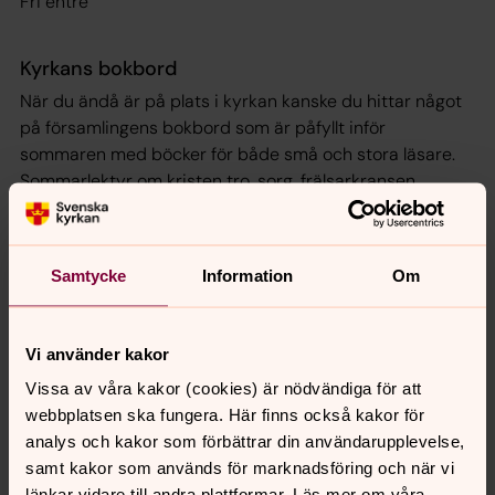
Fri entré
Kyrkans bokbord
När du ändå är på plats i kyrkan kanske du hittar något
på församlingens bokbord som är påfyllt inför
sommaren med böcker för både små och stora läsare.
Sommarlektyr om kristen tro, sorg, frälsarkransen,
pilgrimsvandring samt biblar och psalmböcker. Det finns
fina kort och små presenter eller gåvor till någon du
behöver ge en liten uppmuntran.
Samtycke
Information
Om
Vi använder kakor
Synpunkter eller frågor på sidans
Vissa av våra kakor (cookies) är nödvändiga för att
innehåll?
webbplatsen ska fungera. Här finns också kakor för
hudiksvallsbygdens.forsamling@svenskakyrkan.se
analys och kakor som förbättrar din användarupplevelse,
samt kakor som används för marknadsföring och när vi
Dela
länkar vidare till andra plattformar. Läs mer om våra