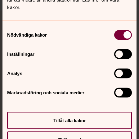
kakor.
Tillbaka till toppen
Tillbaka till innehållet
Samtyckesval
Nödvändiga kakor
Kontakt
Inställningar
Kalender
Analys
Hitta snabbt
Marknadsföring och sociala medier
Sociala kanaler
Tillåt alla kakor