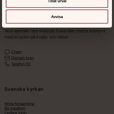
Tillåt urval
Avvisa
Jourhavande präst
Akut samtals- och krisstöd. Prata eller chatta anonymt
med en präst på kvällar och nätter.
Chatt
Digitalt brev
Telefon 112
Svenska kyrkan
Hitta församling
Bli medlem
Lediga jobb