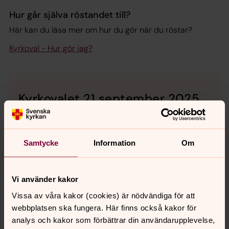
Hur går själva röstandet till?
Här kan du läsa mer om hur du gör när du röstar?
Kyrkoval - Hur gör jag?
Kyrkovalet 21 september 2025
Tider för förtidsröstning
8-21 september
Samtycke
Information
Om
Röstmottagningsloka
l: S:t Jakobsgården (ingång
Repslagargatan)
måndag-lördag kl 10-12
Vi använder kakor
kvällstid:
Vissa av våra kakor (cookies) är nödvändiga för att
onsdag 10 september kl 17-20
webbplatsen ska fungera. Här finns också kakor för
onsdag 17 september kl 17-20
analys och kakor som förbättrar din användarupplevelse,