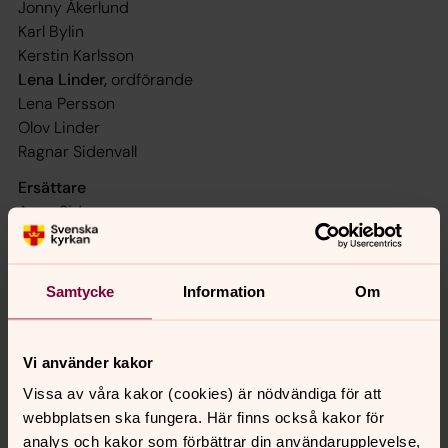
Jonny Åkerlund
Karl Bylin
Kerstin Karlsson
Lena Linder,
ordförande
Lena Persson
Olov Linder
Ragnar Sidenvall
Ersättare
Anna Sidorson
Ann-Louise Åkerlund
Lars Göran Bregström
Leona Furtenbach
Samtycke
Information
Om
Rune Jonsson
Stina Jonsson
Vi använder kakor
Sverigedemokraterna i Svenska kyrkan
Vissa av våra kakor (cookies) är nödvändiga för att
webbplatsen ska fungera. Här finns också kakor för
Ledamöter
analys och kakor som förbättrar din användarupplevelse,
Per-Olof Gräsell