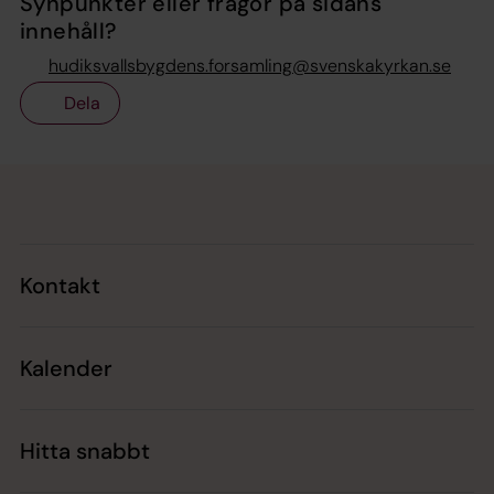
Synpunkter eller frågor på sidans
innehåll?
hudiksvallsbygdens.forsamling@svenskakyrkan.se
Dela
Tillbaka till toppen
Tillbaka till innehållet
Kontakt
Kalender
Hitta snabbt