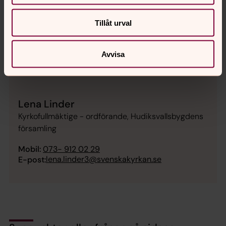
Tillåt urval
Avvisa
Lena Linder
Kyrkofullmäktige - ordförande, Hudiksvallsbygdens
församling
Mobil:
073- 912 02 29
lena.linder3@svenskakyrkan.se
E-post: