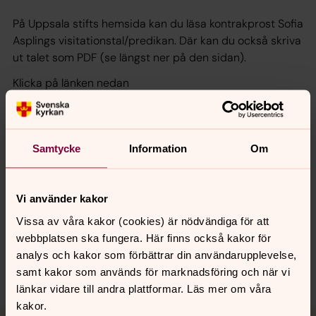
På Uppsala stifts hemsida kan du läsa kontrakprost Sofia
Asplings visitationstal/predikan. Där kan du också skriva
ut talet som PDF (se längst ner på den sidan).
Klicka på länken nedan
Visitationstal
Visitationsprotokoll PDF
Samtycke
Information
Om
Vi använder kakor
Synpunkter eller frågor på sidans
innehåll?
Vissa av våra kakor (cookies) är nödvändiga för att
webbplatsen ska fungera. Här finns också kakor för
hudiksvallsbygdens.forsamling@svenskakyrkan.se
analys och kakor som förbättrar din användarupplevelse,
Dela
samt kakor som används för marknadsföring och när vi
länkar vidare till andra plattformar. Läs mer om våra
kakor.
Tillbaka till toppen
Tillbaka till innehållet