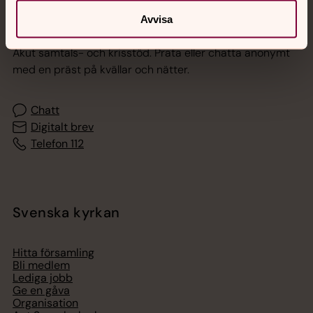
Avvisa
Jourhavande präst
Akut samtals- och krisstöd. Prata eller chatta anonymt
med en präst på kvällar och nätter.
Chatt
Digitalt brev
Telefon 112
Svenska kyrkan
Hitta församling
Bli medlem
Lediga jobb
Ge en gåva
Organisation